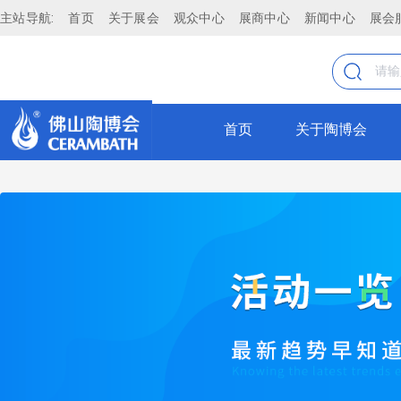
主站导航:
首页
关于展会
观众中心
展商中心
新闻中心
展会
陶瓷卫浴品牌加盟严选，陶瓷卫浴新品发布平台 - 首页
2024装配集成空间主题论坛
直播
4月19日，听国内知名设计师聊聊那些色彩的艺术！
2024线上佛山陶博会（第二期）
头条资讯 - 陶瓷头条,卫浴头条,头条资讯,岩板资讯,建材头条
谋势而动 趋向未来—第七届经销商大会
最新
首页
关于陶博会
第41届佛山陶博会—国际买家
美好人居生活从功能砖开始
展会动态
4月18日 ▏双区绽放，见证特色精品专区+快手直播中心共同启
行业新闻
佛山建材卫浴RCEP&中亚采购
岩板定制家居分会成立筹备会议暨岩板定制家居产业研讨会
壹周见
2021中国岩板峰会 | 4大亮点焕新而来！
新品速递
第六届中国空间设计+创想峰会
第36届陶博会岩板考察对接团开团了
品牌 - 陶瓷卫浴品牌,陶瓷卫浴品牌,岩板品牌,建材品牌
4月19日 | 2021国际建筑材料创新应用交流沙龙
定制背景墙
中国-俄罗斯商务对接会
开启招商新模式！卫厨高定新浪潮直播招商大会即将引爆
特色家具
第五届中国绿色消费节（佛山站
嘉宾阵容官宣，众多位长租公寓集团CEO来袭
定制整装