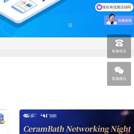
现在有优惠活动吗
可以介绍下你们的产品么
客服电话
心经销服务商座谈会
做好线上营销
客服微信