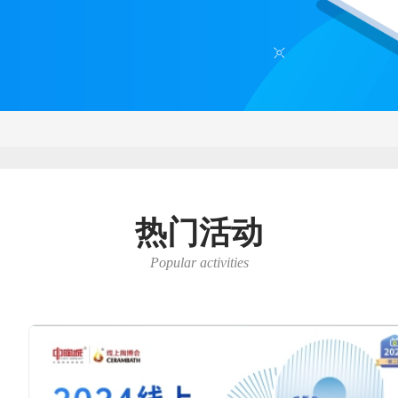
（佛山）峰会
品牌直播送福利，快来！
利新模式— 2024佛山陶博会核
营销峰会 —陶瓷卫浴经销商如何
大启动！
热门活动
Popular activities
暨岩板定制家居产业研讨会
焕新而来！