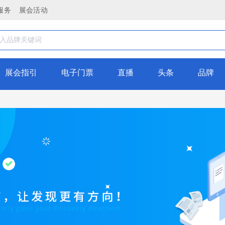
服务
展会活动
展会指引
电子门票
直播
头条
品牌
之夜
动
对接大会
）暨2024中国饭店业装修设计