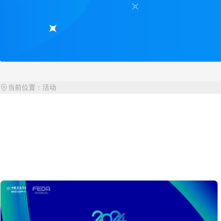
潘晓婷来佛山啦！4.18佛山陶博会华夏馆E88不见不散
家装软饰
2024民宿文旅产业高质量发展
原创设计与产品成为“流量风口”？其背后的原因究竟是什么？
罗马柱
宏宇、伊莉莎白、通利、QD瓷砖、Roberto Cavalli......5大
集成墙板
2024全卫交付新趋势思享汇
供采双方面对面！建陶下半场如何引领新思潮？
陶瓷设备
海外市场开拓，今年还有这条“路”！
线条
强化产品 强化服务 重构市场盈
当前位置：
活动
如何发挥不同产区的优势，打造区域品牌的影响力？
定制门窗
第41届佛山陶博会经销服务商
第五届中国装修工匠技能大赛总决赛，10月19日佛山陶博会盛
瓷砖胶
美缝剂
美好人居生活从功能砖开始
收口辅材
环保涂料
岩板定制家居分会成立筹备会议
功能产品
整装搭配
2021中国岩板峰会 | 4大亮点