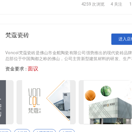
4259 次浏览
4 关注
信部授予国家级“绿色工厂”，现拥有岩板生产线多条，是国内岩板
计就是生产力。2020年，金牌亚洲推出划时代原创专利产品－
发专利，金丝绒超抗污柔光砖上市四年技术已迭代至第三代，以其特有
威科技鉴定的超抗污易洁新型岩板技术达到国际先进水平，其中抗
珍岩系、金丝绒、质感系、原石系、森系，以及多个质感工艺：
梵蔻瓷砖
产品覆盖，凭借好产品、好服务、好品牌享誉行业。
进入店
Voncol梵蔻瓷砖是佛山市金舵陶瓷有限公司强势推出的现代瓷砖品
总部位于中国陶都之称的佛山，公司主营新型建筑材料的研发、生产
发、生产、销售为一体的陶瓷生产企业。在以“白兔瓷砖”品牌为
销售，旗下拥有两个专业化的大型瓷砖研发和生产基地，总占地面积1
面议
资金要求 :
0余亩，17条先进的瓷砖生产线。依托企业强大产能和雄厚实力，梵
化建筑陶瓷生产智造基地，现共有32条全自动智能生产线，主要
牌生产的瓷砖产品涵盖水泥、木纹、大理石、仿古砖、抛釉、内墙等
样品类，从常规尺寸的150*800、800*800、600*1200到大尺寸的7
1500、900*1800、1200*2400等等。无论从花色还是产品规格上
富的产品线满足了现代家居装饰潮流下的瓷砖设计需求。
质感重塑空间，品质定义生活” 为核心理念，聚焦质感砖细分赛
传统瓷砖 “重视觉、轻触感” 的同质化路线，深度钻研表面肌
风等主流高端空间设计需求。