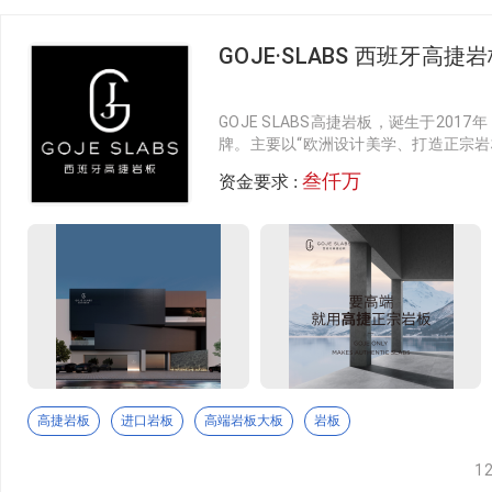
spc石塑地板
金太阳装饰城
GOJE·SLABS 西班牙高捷
特色精品
金太阳装饰城，雄踞苏皖交界滁州汊河新区，占地面积约100
整装搭配
营于一体的一站式建材产业综合体，园区布局科学，功能分区清
应，成为苏皖乃至长三角建材批发核心阵地。
GOJE SLABS高捷岩板，诞生于20
艺术砖
牌。主要以“欧洲设计美学、打造正宗岩
肥猫手工砖
售、应用为一体化的创新型企业，拥有
马赛克
叁仟万
资金要求 :
满足中高端消费者对高品质的正宗岩板
牌”的品牌形象深入人心。GOJE SLABS 
金属砖
手工砖运用钧窑、汝窑等中国传统名窑工艺烧制而成的，具有名
岩板 8 Plus技术”为本，与多家西班
极具个性的窑效果，每一片砖形状、纹理效果都略有差异，看起
长期科研合作，并成立 GOJE高捷正
水磨石
这些用烧制瓷器方式制作出来的手工砖，将泥土与火焰的古老艺
岩板体系，荣获多项国家专利版权。目
烧制成型，装饰在悠长的岁月里。
布纹砖
规格， 1600x3200mm*6MM/12MM、1
780mm*6MM、1200x2700mm*6MM
尊品
色砖
9MM/12MM、900x2700mm*9MM、8
mm*9MM/10.5MM， 满足于工家装
花砖
性，广受市场认可。GOJE SLABS
尊品金砖产品，无论是马赛克，还是手工砖，尊品的效果和品质都
知名设计大师汪志科打造4200M²独
金，钛银，珍珠，玫瑰金，七彩，加上独特的风格，深受市场追
透水砖
高捷岩板
进口岩板
高端岩板大板
岩板
板高端商场店、岩板产区中心店等，打造
我们开发了更多的原创作品，在马赛克，陶瓷手工砖，玻璃砖，
海、北京、台北、重庆、深圳、苏州、
加工石材
发现不同！
1
目。面向未来，GOJE SLABS高捷