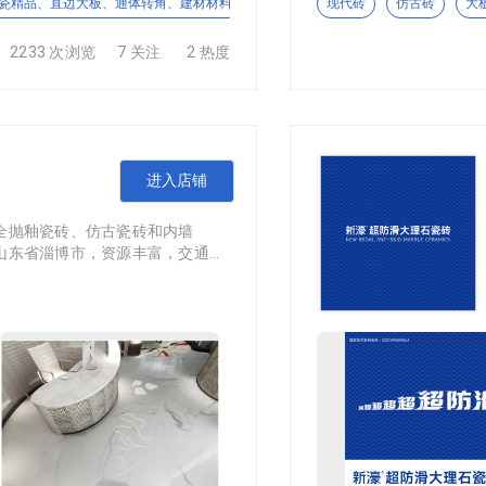
瓷精品、直边大板、通体转角、建材材料
独特设计、工艺有特色、质量有保障
现代砖
仿古砖
大
销售的综合性企业。公司主营天然文化石、板岩、雨花石及园林
2233 次浏览
7 关注
2 热度
的产品广泛应用于高档别墅、酒店、园林景观等内外墙装饰及地
与好评。
进入店铺
超高性价比为核心，做每一个幸福家庭的长久陪伴者，打造兼具
触感与高级美学，拒绝同质化，兼顾实用与美观。产品矩阵丰富
全抛釉瓷砖、仿古瓷砖和内墙
理石、微醺奢石、特色花砖及配套模具等全品类产品。 从自然
山东省淄博市，资源丰富，交通
，为你打造理想质感空间，是装修的优选瓷砖品牌。
承“致力于提供时尚、耐用、环保
研发团队和质量检验团队，以专业
品与服务。产品尺寸齐全，花色
，主要出口到中亚，中东，东南
省佛山市，始创于2014年，一直致力于为经销商和消费者创造环
发展的信念，萨罗纳陶瓷在一步
产品系列已经涵盖碳晶板碳岩板、冰火板、竹木护墙板、防撞板、格
期待着五湖四海的朋友相聚萨罗
高端典雅，款式多样，深得国内外消费者的喜爱!