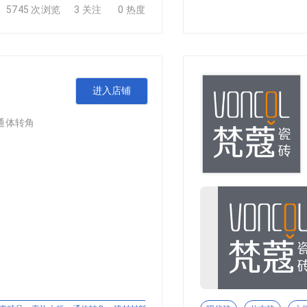
5745 次浏览
3 关注
0 热度
产基地，以智能化生产、数字化管理引领企业高质量发展，被国家工
牌亚洲专注建陶生产，品牌创立以来，坚持产品持续创新，坚持设
：ZL 2021 11435725.X).金牌亚洲拥有多项产品研
金牌亚洲在技术变革、产品创新方面取得了多项重大突破，通过权
牌亚洲已拥有成熟完善的产品及配套体系，拥有五大系列产品：
刻釉、糖果釉、幻晶砂、自然哑光釉等，满足家装和工装渠道的
进入店铺
通体转角
9年，公司总部位于珠海市斗门区，是一家伊始以外墙砖产品的研
广东珠海、广东江门、湖南攸县设立四家子公司，建成四个现代
花艺术”五大品牌的陶瓷产品。
销售的现代化陶瓷企业。公司立足临沂陶瓷产业集群优势，以 “
解决方案。十红陶瓷自创立起便将质感砖作为核心战略品类，摒弃
、自然肌理的质感砖产品，精准匹配现代极简、侘寂、奶油、工业