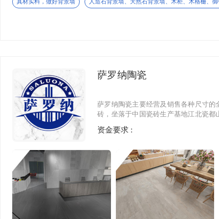
真材实料，做好背景墙
人造石背景墙、天然石背景墙、木柜、木格栅、御
佛山市汇峰石材有限公司是一家专业从事天然石材研发、生产与
等特点。凭借先进的生产设备和严格的质量管理体系，汇峰石材
畅销国内并远销欧美、东南亚等多个国家和地区，深受客户信赖
贝拉维拉
萨罗纳陶瓷
贝拉维拉瓷砖，深耕陶瓷领域多年，以最强质感、全品类花色、
品牌深耕质感瓷砖领域，严控品质与工艺，每一款砖都兼具细腻
萨罗纳陶瓷主要经营及销售各种尺寸的
莱姆石、砂岩、木纹、波特兰、小羊皮质感砖、沃克石、雅奢大
砖，坐落于中国瓷砖生产基地江北瓷都
家装还是工装，都能精准匹配。贝拉维拉以一线品质、亲民价格
便利，靠近济南机场和青岛港。 公司秉
资金要求 :
的瓷砖”的发展理念，拥有自己的设计
佛山市朗清新型材料有限公司
与严谨的销售理念为客户提供优质的产
丰富，满足不同国家和地区客户的需求
佛山市朗清新型材料有限公司坐落于珠三角悠久历史文化名城广东
亚，北美等国家。本着诚信合作、共同
贴包覆机，20条挤出生产线，厂房占地面积20000平方米。
一个脚印的向前迈着坚定的发展步伐，
标准，防水防白蚁，快装式拼接结构，颜色丰富多彩，装修效果
纳陶瓷，共谋发展。
柔石家