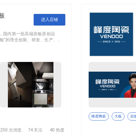
岩板
万㎡，凭借硬核规模与专业规划，获评苏皖家装建材批发总部基地
进入店铺
晰，专属打造适配大型厂家的展示与仓储空间，实现展仓一体、高
17年，国内第一批高端岩板原创品
板”的理念创新、研发、生产、销
进口岩板的美学、品质与性能，
产品需求，使“正宗岩板，高端品
高捷岩板，以“GOJE SLABS 正宗
窑瓷器的特色。如钧窑烧造的瓷器以色彩丰富著称，手工砖在变
牙、意大利等欧洲顶尖设计公司保持
来色彩鲜活丰富且极具流动感，颜色过渡也非常自然，每一片都
宗岩板产品研发中心，系统输出正宗
术运用在现代装饰建材的构想与设计上，通过手工制作将指间的
前拥有10大进口、国产正宗岩板
500x3000mm*6MM、 1200x2
/9MM/12MM、1200x2400mm*
00x2600mm*9MM、900x1800
岩板全案需求，更由于其“正宗”属
高捷岩板总部位于中国陶都佛山，联袂
是出众的。 从2003年开始，尊品的定位就很明确，专做小规
栋展厅，在全球一、二线城市开展岩
捧，展会，更是火得不行，国内各地经销商和出口公司，络绎不
峰度陶瓷
大板
岩
GOJE高捷品牌形象，赢得了上
这些领域，颇有影响力，许多产品已经成为市场潮流，设计突出，
珠海、济南、南宁等大型工程项
2250 次浏览
74 关注
40 热度
岩板将以成为世界最正宗岩板引领者，