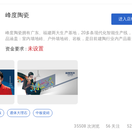
峰度陶瓷
，是集超大品牌工厂展示区、仓储中转、物流配送、品牌总部运
进入店
效运营，现已集聚近2000家品牌商户，形成强大产业集群效
峰度陶瓷拥有广东、福建两大生产基地，20多条现代化智能生产线
品涵盖：室内墙地砖、户外墙地砖、岩板，是目前建陶行业内产品最
全的生产厂家。2021年，峰度陶瓷签约香港影视巨星向佐为品牌形
未设置
资金要求 :
使，2022年佛山营销总部焕新升级【国潮美学馆】盛大开放，开启
陶瓷新的里程碑！峰度陶瓷布局全球市场，全国分别设立11家运营中
化的窑炉温度中经过复杂的物理和化学变化，形成了变幻无穷、
心，1000+专卖店全网覆盖，先后荣获：“陶瓷一线品牌”、“中国陶
仿若是有了各自灵魂的艺术品，不再像机械制品那样单调统一。
业十大品牌”、“全国陶瓷行质量领军企业”、“陶瓷行业十大潮流品
温度与心间的情感永久地凝注进去，也将人们对于家的温暖构想
牌”、“全国优秀设计师重点推荐品牌” 等多项荣誉认证。多年来，峰
瓷以庞大的“室内外墙地砖一体化整装”产品矩阵和过硬的产品品质，
广大消费者和大型地标建筑甲方青睐。
格产品，尤其是贵金属效果的陶瓷和玻璃马赛克，手工砖。 钛
绝地来到工厂和展厅。让我们走金砖这条路更坚定！ 近年来，
板
通体大理石
中板瓷砖
品质稳定！ 欢迎来到尊品。 追求你的个性风格。走进尊品，
35508 次浏览
56 关注
5