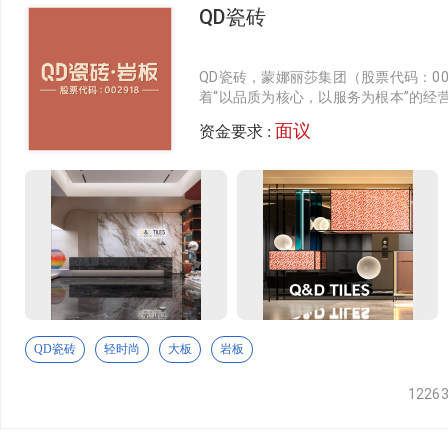
QD瓷砖
智能卫浴
佛山市桥山广告有限公司坐落于中国陶瓷之都广东.佛山! 是
卫浴配套
大连宝利彩色玻璃有限公司
QD瓷砖，蒙娜丽莎集团（股票代码：00
岩板/大板
着“以品质为核心，以服务为根本”的经
尚个性的生活美学，打造轻时尚的家居
大连宝利彩色成立15年以来以高品质的标准，高质量的要求为
天然石纹岩板
面议
资金要求 :
特殊纹理岩板
图兴梯级-顺智加工厂
陶瓷大板
主营梯级砖，配套平台砖，加工砖工艺
定制大板
至诚
进口品牌
瓷砖找平器等瓷砖辅料工具
绿色新材
发泡陶瓷
江西华亿陶瓷有限公司
QD瓷砖
轻时尚
大板
岩板
无机石
1226
江西华亿陶瓷有限公司，位于江西省高安市田南镇，公司占地面积50
800*800规格的抛光砖，产品系列有；聚晶、普拉提、线石、
生态砖