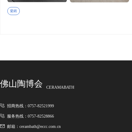
公司以“科技+环保”为核心理念，打造了兼具美观与功能的柔
新选择。
瓷砖
佛山市高唯德陶瓷有限公司
佛山市高唯德陶瓷有限公司（简称“高唯德”），坐落于陶瓷产
筑装饰材料领域，秉持“高·品质、唯·美岩、德·信商”的核心
牌。 作为专注于电光工艺岩板的领军企业，高唯德拥有独立标
升级，突破传统岩板纹理单一、质感普通的局限，将独特电光工
果，光线照射下可折射出金属质感或七彩光泽，搭配精雕金丝的
式、轻奢、现代简约等多种装修风格，广泛应用于别墅、复式楼
差异化竞争优势，旗下核心品牌“泰美岩”作为七彩电光工艺岩
佛山陶博会
性化设计，为追求品质生活的客户提供一站式服务，涵盖产品定
CERAMABATH
从原料采购到生产加工的每一个环节都层层把关，确保产品质量
多样的产品，可根据客户需求提供个性化定制服务，适配不同空
步拓展市场版图，赢得了客户的广泛认可与信赖。未来，高唯德
招商热线：0757-82521999
创新力、竞争力与影响力的现代化陶瓷企业，为全球客户打造更
服务热线：0757-82528866
JORUNNS
邮箱：cerambath@eccc.com.cn