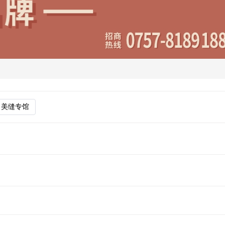
于“中国陶瓷之都”佛山，依托当地成熟的产业链与先进的生产技
水率、耐磨防滑等性能著称，广泛应用于住宅、商业空 间及公
，以创新为先导，以品质为根基，引导陶瓷行业新潮流。 公司致
美缝专馆
别墅公寓、市政工程、房地产开发商及专业 施工位等午点项目
技术和信息资源的整合运营，打造核心竞争力向着国内，国际知
谈。
平台。 专注于通过 广告营销服务、商业资源整合与加盟体系管
选合作伙伴。