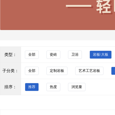
玻化砖
佛山市博之达建材有限公司
防滑砖
致力于为全球客户提供高品质的瓷砖及建筑型材料解决方案，满足
木纹砖
术，严格把控从原料筛选到成品出厂的每一道工序。 品牌涵盖
共建筑领域。 创新驱动，绿色未来
瓷质墙砖
嘉亮专业梯级
其他
卫浴
佛山市嘉亮陶瓷有限公司位于陶都---广东省佛山市南庄镇，
类型：
全部
瓷砖
卫浴
岩板\大板
力打造与消费者提供高科技的绿色环保建材产品。产品规格齐全
浴室家具
中，获得了客户的广泛赞誉，并远销欧美、东南亚、中东等全球
名品牌的目标奋进。佛山市嘉亮陶瓷有限公司的诚信、实力和产
子分类：
全部
定制岩板
艺术工艺岩板
马桶
砖多多全国建材连锁
五金水件
排序：
推荐
热度
浏览量
浴缸
重庆砖多多(ZhuanDuoDuo)科技有限公司是注册于第35
理，集采优势、品牌赋能与数字化支持， 赋能中小建材经销商
淋浴房
卫生洁具
佛山市桥山广告有限公司