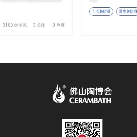
石系列产品。柔石装饰板材凭借轻质、高强度、防火防潮等特性，
干态超防滑
遇水超防
3109 次浏览
3 关注
0 热度
业核心腹地——佛山市禅城区，是一家以电光工艺岩板为核心，
理念，依托自有生产基地与品牌布局，致力于为全球客户提供高品
准化生产车间，配备先进生产加工设备，实现从原料甄选、工艺
艺与镀金、精雕金丝工艺深度融合，打造的电光岩板兼具颜值与
细腻肌理与镀金的华贵质感，如同将星光与华彩封印于岩板之中
、高端住宅的电视背景墙、玄关、台面等空间，为家居与商业空
板的创新领导者，专注于高端岩板定制与全屋岩板整体解决方案
制、运输、安装及售后全流程，彰显高端家居美学品位。 自成
稳定可靠。公司注重技术创新与产品迭代，密切关注行业发展趋
间的装饰需求。 依托佛山陶瓷产业的深厚底蕴，高唯德凭借自
将继续以创新为动力，以品质为根基，深耕电光工艺岩板领域，
具格调与品质的空间装饰体验。