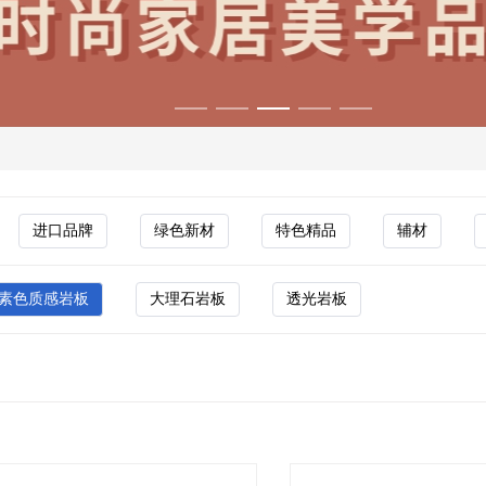
现代建筑对美学、功能与环保的多重需求。 BOPRONO 扎根
大理石瓷砖、仿古砖、木纹砖、岩板等多个系列，以高硬度、低吸
是一家新型的现代化企业。嘉亮陶瓷作为商业界瞩目的新一代品牌
进口品牌
绿色新材
特色精品
辅材
，品质出众，达到国际一级水平，倍受广大消费者、星级洒店、
30多个国家和地区。 嘉亮陶瓷不断通过对资本、知识、人才、
品质量获得业界的认可。欢迎各界朋友莅临参观、指导和业务洽
素色质感岩板
大理石岩板
透光岩板
类商标（砖多多）的建材领域垂直平台运营商，是中国领先的建材加盟
，打造高效共赢的建材供应链生态，成为加盟商与用户信赖的首