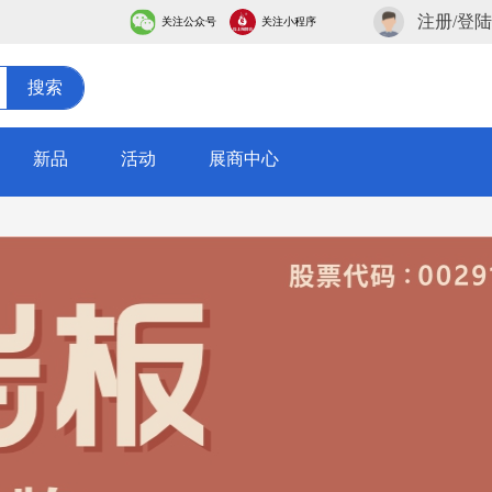
注册/登陆
关注公众号
关注小程序
搜索
迅速成长为陶瓷行业的领军企业。公司现拥有一支超过240人的精
品质为基石、以创新为引领、以服务为理念”的核心发展战略，
都遵循严苛的标准确保每一款瓷砖产品都具备卓越的耐磨性、防
新品
活动
展商中心
风格细分的趋势，不断加大研发投入，探索数码模具、功能性釉料
司突破传统瓷砖销售的局限，构建从设计咨询、铺贴指导到售后
布局上，钰圣陶瓷构建了“广东+山东”双产区布局，整合南北两
。同时，公司成功打造了十几个品牌矩阵，覆盖从现代简约、轻
面赋能”为核心抓手，突破传统瓷砖销售的局限，构建从设计咨
阵协同，精准对接区域消费需求，致力于成为江北区域最具竞争
博会重磅亮相三大核心王牌： ✨金丝绒系列：高阶柔润丝绒釉
然石材肌理，立体凹凸层次饱满，哑光高级、防滑抗造，侘寂/极
形，兼具原木温润与瓷砖耐用，全屋百搭不出错。 KOCOC以