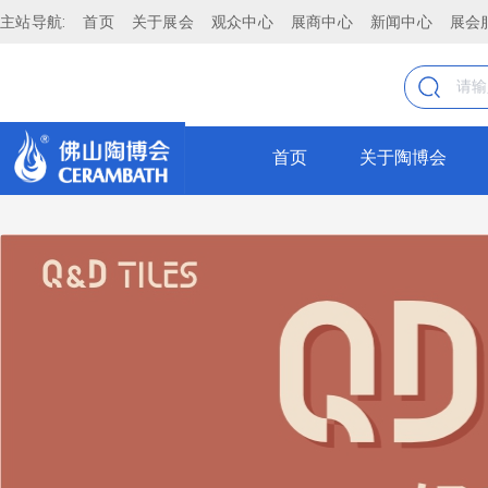
主站导航:
首页
关于展会
观众中心
展商中心
新闻中心
展会
鈺聖集团
广东佛山钰圣陶瓷有限公司，自2016年创立以来，始终植根于
全部
英团队，年销售规模达4亿元，以稳健的业绩和高效的运营体系
在行业变革中构筑起独特的竞争壁垒。以品质为基石，公司从原
瓷砖
首页
关于陶博会
滑性与美学表现力，为消费者打造安全、耐用且富有质感的空间
等前沿工艺，推出兼具艺术个性与实用价值的产品系列，满足现
仿古砖
维护的全周期服务体系，为经销商与终端客户提供一站式空间解
地资源优势，既保证了产品的丰富性与产能的稳定性，又实现了
抛釉砖
奢质感、仿古艺术到功能瓷砖等多元化细分赛道，精准满足不同消
抛光砖
询、铺贴指导到售后维护的全周期服务体系，助力经销商提升终
力的陶瓷品牌，以极致服务赢得市场口碑，在存量市场竞争中持
瓷片
KOCOC
薄板
厚板
KOCOC瓷砖｜质造东方·悦见轻奢 源自佛山源头智造，深耕
面，触感细腻软糯、柔光雅致，耐磨防污、易洁好打理，奢而不张
大理石瓷砖
简/现代全风格百搭，经久耐看。 🌳数码木纹砖：高精度数码
科技赋能美学，用好砖定义人居质感，诚邀全国经销商、工程伙
通体砖