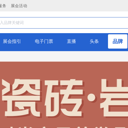
服务
展会活动
中国陶都一一佛山，凭借卓越的战略眼光与高效的管。 理模式，
，彰显出强劲的发展韧性与广阔的市场潜力钰圣陶瓷始终坚持“以
材料甄选到生产工艺把控，从成品检测到仓储物流，每一个环节
品牌
展会指引
电子门票
直播
头条
体验。以创新为引领，公司紧跟2026年瓷砖市场质感砖爆发、
代消费者对空间情绪与美学表达的双重需求。以服务为理念，公
决方案，助力客户实现商业价值与生活品质的双重提升。 在战略
辐射全国的高效物流网络，大幅提升了市场响应速度与服务半径
费群体的个性化需求。立足2026年，钰圣陶瓷以“为经销商全
端竞争力。公司深耕江北市场，依托双产区物流优势与多品牌矩
续突破。
瓷砖美学与硬核工艺，以匠心品质筑就高端家居空间标杆。 本次陶
扬，适配全屋高阶氛围感家装。 🏞️原生质感砖：深度复刻天
喷墨还原原生木韵，纹理自然逼真、铺贴无缝百搭，告别实木易潮变
伴莅临品鉴，携手共赢新蓝海！