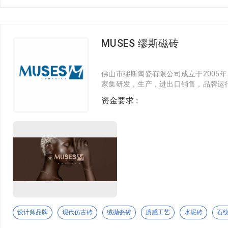
秉承“正宗岩板”理念，持续深耕“正宗岩
背景墙
菱韵马赛克
板”带到世界每个角落！
功能性瓷砖
不锈钢马赛克
辅材
MUSES 缪斯磁砖
東和瓷砖
瓷砖胶
佛山市缪斯陶瓷有限公司成立于2005年
美缝剂
東和瓷砖的品牌核心文化是："和而不同" (1)"和"的涵义
家集研发，生产，进出口销售，品牌运
售，运营的人才全面的团队，其次我们希望融合具有相同价值观
产基地分布于中国，马来西亚。公司拥
收口辅材
资金要求 :
在企业运营和商业模式方面，而和居与和木，和石的概念是对空
理经验和强大的产品研发能力，获得多
是"東和，你想要的生活方式". (2)東和是一个以设计为核心
格，色系，工艺齐全，兼具美学与功能
环保涂料
材，与每一个有自我创见的设计师合作，帮助这群设计师实现一
的诸多荣誉，深受设计师的青睐。更已
功能产品
古陶居
陶瓷配套
古陶居，是菲杋企业重磅推出的专注于复古质感的陶瓷品牌。依
定制背景墙
莱姆石及各类仿古砖，致力于为空间注入岁月沉淀的独特韵味。
特色家具
金牌亚洲
定制整装
设计师品牌
现代仿古砖
绒抛瓷砖
质感工艺
水泥砖
石
金牌亚洲创建于2004年，是一家集新型岩板材料、建筑陶瓷