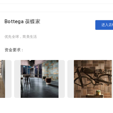
Bottega 葆蝶家
进入店
优先全球，简美生活
文化，首先是一群志同道合的人融合成为一个兼具产品，策划，销
计思想，产品素材的融合也是我们品牌所提倡的理念。人和体现
资金要求 :
瓷砖的和谐统一，从而倡导一种和美幸福的生活方式，也就
灵魂。東和用"和"的专注力量去打造每一款与众不同的瓷砖产品素
享受一种与众不同的生活方式。 V
理，重塑自然美学”为核心理念，专注开发生产木纹砖、古堡石、
军企业。公司营销总部坐落于素有陶瓷之都称号的广东佛山，占地