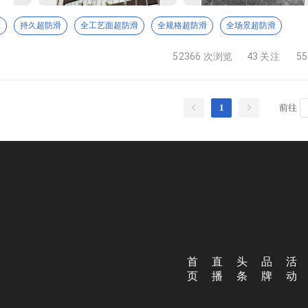
广泛应用于建筑内外装领域，为绿色建筑与可持续发展提供了创
滑
持久超防滑
全工艺面超防滑
全规格超防滑
全场景超防滑
52366 次浏览
43 关注
5
集研发、生产、销售、服务于一体的现代化陶瓷企业。公司深耕建
质、个性化的电光岩板解决方案，打造电光工艺岩板领域的标杆品
1
前往
研发到成品出库的全流程自主把控。公司聚焦电光工艺的创新与
性能——经高温多重烧制而成，表面既有电光工艺的璀璨光影效
，同时具备耐磨、耐污、环保、不易褪色的优良特性，适配新中
间注入高级质感与艺术气息。 为满足不同细分市场需求，形成
，依托镀金、精雕金丝等高端工艺加持，结合精湛的电光工艺与个
立以来，高唯德始终坚守品质底线，建立严格的质量管控体系，
势，不断研发新型电光工艺与花色款式，目前已形成上百款风格
有生产的成本优势、品牌的市场覆盖力以及专业的服务能力，逐
持续优化产品与服务，推动岩板装饰文化升级，致力于成为兼具
首
直
头
品
活
页
播
条
牌
动