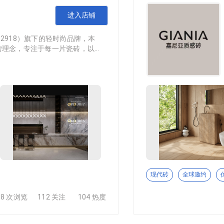
一家专业从事亚克力工艺，广告标识，陶瓷及门窗产品展示、桥山
进入店铺
2918）旗下的轻时尚品牌，本
营理念，专注于每一片瓷砖，以时
空间。
每一位客户提供最优质的服务，以优良的品质赢得全球客户的信
现代砖
全球邀约
38 次浏览
112 关注
104 热度
0亩，投资2.5亿元，有员工900余人，年产值近5亿，是一家专
石英石系列，公司产能大、品质优、工程首选。