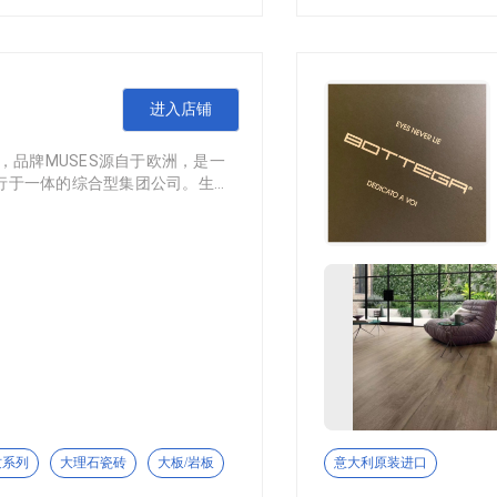
板”制造与设计创新，把“正宗岩
进入店铺
，品牌MUSES源自于欧洲，是一
可以诠释成融和，人和，和居，和木，和石。融合是我们企业的核心
行于一体的综合型集团公司。生
的线下传统代理商和线上电子商务的加盟商。各种居住文化，设
有丰富的国际市场资源，服务管
间与東和核心产品素材的一种文化概括，为了让居住者与空间，
项产品外观和工艺专利。产品规
的品牌，设计为目标导向的结果就是"不同"。以和为本，以不同为
。不断的创新更是获得了设计界
个又一个与众不同的空间，让这个时代对生活品质有要求的居者
成为高级质感砖的代表品牌。
托企业深耕木纹砖领域多年的深厚底蕴，古陶居以“复刻时光肌
纹系列
大理石瓷砖
大板/岩板
意大利原装进口
墙地砖创新产品设计、研发、生产、营销、服务为一体的泛家居领