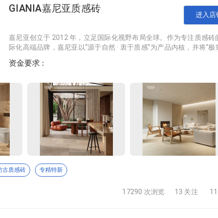
GIANIA嘉尼亚质感砖
将秉承着持续创新、注重长远发展的目标。
进入店
嘉尼亚创立于 2012 年，立足国际化视野布局全球。作为专注质感砖
际化高端品牌，嘉尼亚以“源于自然 · 衷于质感”为产品内核，并将“极致
感”：「设计感、光感、色感、触感、空间感、生活感」作为质感美
赖与支持。
资金要求 :
值体系。发展至今，嘉尼亚品牌覆盖国内 100 多个一二线城市，产
口全球 30 多个国家和地区，除了家装零售，嘉尼亚亦是众多连锁商
间的金牌供应商。
仿古质感砖
专精特新
17290 次浏览
13 关注
1
业生产抛光砖的生产厂家 ，公司主要生产600*600规格、