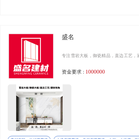
家装软饰
30000平方米，在佛山三水建有500000㎡智能化数字化生
罗马柱
标准定制单位与中国建筑卫生陶瓷行业岩板应用研究中心。 金
金丝绒超抗污柔光砖系列，并荣获该工艺技术的发明专利证书（专利号
集成墙板
的金丝绒质面及超抗污性能，引领行业高品质发展。2023年
污易洁技术居国际领先水平。 经过二十二年的沉淀与发展，金
陶瓷设备
盛名
金丝绒面、亮光面、细哑面、粗哑面、数码模具面、丝润面、复
线条
白兔瓷砖
专注雪岩大板，御瓷精品，直边工艺，
定制门窗
珠海市斗门区旭日陶瓷有限公司（以下称旭日集团）始创于199
1000000
资金要求 :
主的外墙砖供不应求的情况下，黄英明董事长顺势而为，分别在
自主生产、销售注册商标为“白兔、梵仕森、泥也、彼安可、千
临沂十红陶瓷有限公司
临沂十红陶瓷有限公司，是一家专注于高端质感砖研发、生产与
道，致力于为全球客户提供兼具美学触感与实用性能的高端陶瓷
理工艺与材质美学，专注打造哑光 / 柔光、高防滑、强耐磨
佛山市汇峰石材有限公司