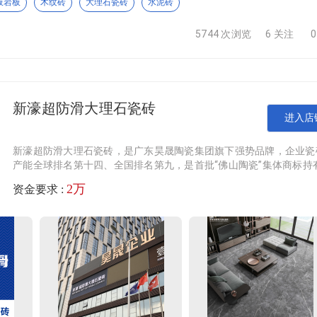
板岩板
木纹砖
大理石瓷砖
水泥砖
景观石，产品色泽自然、纹理细腻，具有耐磨、抗压、耐候性强
5744 次浏览
6 关注
面铺设。公司始终坚持“质量第一、客户至上”的经营理念，产品
新濠超防滑大理石瓷砖
进入店
美学与实用的瓷砖解决方案，是行业内备受认可的质感砖专家。
多元，涵盖维多利亚臻石、糖果釉、金丝绒三大核心系列，更有
新濠超防滑大理石瓷砖，是广东昊晟陶瓷集团旗下强势品牌，企业瓷
肌理到轻奢奢石，从简约质感到个性花片，风格全覆盖，无论是
产能全球排名第十四、全国排名第九，是首批“佛山陶瓷”集体商标持
牌，首批“佛山标准”产品入选品牌，多次荣获“瓷砖十大品牌”，是真
2万
资金要求 :
广东制造。
保健康生活典范!，公司从德国引进8条PUR热敷生产线,3条平
栅系列、软石产品等等，防火等级最高可达A级，甲醛E0级欧洲