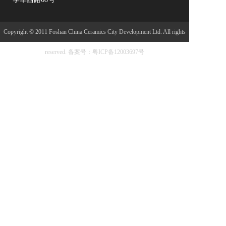
低吸水率、耐磨防滑等性能著称，广泛应用于住宅、
无机石
商业空 间及公共建筑领域。 创新驱动，绿色未来
生态砖
Copyright © 2011 Foshan China Ceramics City Development Ltd. All rights
嘉亮专业梯级
spc石塑地板
reserved.
备案号：粤ICP备12003697号
佛山市嘉亮陶瓷有限公司位于陶都---广东省佛山市南
特色精品
庄镇，是一家新型的现代化企业。嘉亮陶瓷作为商业
界瞩目的新一代品牌，以创新为先导，以品质为根
整装搭配
基，引导陶瓷行业新潮流。 公司致力打造与消费者提
艺术砖
供高科技的绿色环保建材产品。产品规格齐全，品质
出众，达到国际一级水平，倍受广大消费者、星级洒
马赛克
店、别墅公寓、市政工程、房地产开发商及专业 施工
位等午点项目中，获得了客户的广泛赞誉，并远销欧
金属砖
美、东南亚、中东等全球30多个国家和地区。 嘉亮陶
瓷不断通过对资本、知识、人才、技术和信息资源的
水磨石
整合运营，打造核心竞争力向着国内，国际知名品牌
布纹砖
的目标奋进。佛山市嘉亮陶瓷有限公司的诚信、实力
和产品质量获得业界的认可。欢迎各界朋友莅临参
色砖
观、指导和业务洽谈。
花砖