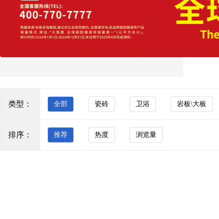
询、铺贴指导到售后维护的全周期服务体系，为经销
商与终端客户提供一站式空间解决方案，助力客户实
大理石瓷砖
现商业价值与生活品质的双重提升。 在战略布局上，
通体砖
钰圣陶瓷构建了“广东+山东”双产区布局，整合南北两
地资源优势，既保证了产品的丰富性与产能的稳定
玻化砖
性，又实现了辐射全国的高效物流网络，大幅提升了
市场响应速度与服务半径。同时，公司成功打造了十
防滑砖
几个品牌矩阵，覆盖从现代简约、轻奢质感、仿古艺
术到功能瓷砖等多元化细分赛道，精准满足不同消费
木纹砖
群体的个性化需求。立足2026年，钰圣陶瓷以“为经销
类型：
全部
瓷砖
卫浴
岩板\大板
瓷质墙砖
商全面赋能”为核心抓手，突破传统瓷砖销售的局限，
构建从设计咨询、铺贴指导到售后维护的全周期服务
其他
体系，助力经销商提升终端竞争力。公司深耕江北市
排序：
推荐
热度
浏览量
场，依托双产区物流优势与多品牌矩阵协同，精准对
卫浴
接区域消费需求，致力于成为江北区域最具竞争力的
陶瓷品牌，以极致服务赢得市场口碑，在存量市场竞
浴室家具
争中持续突破。
马桶
KOCOC
五金水件
KOCOC瓷砖｜质造东方·悦见轻奢 源自佛山源头智
浴缸