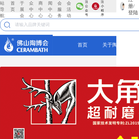
注
注
站
首
于
众
商
闻
会
会
册/
公
小
导
页
展
中
中
中
服
活
鈺聖集团
众
程
登陆
航:
会
心
心
心
务
动
号
序
广东佛山钰圣陶瓷有限公司，自2016年创立以来，始
终植根于中国陶都一一佛山，凭借卓越的战略眼光与
高效的管。 理模式，迅速成长为陶瓷行业的领军企
首页
关于陶博会
业。公司现拥有一支超过240人的精英团队，年销售
规模达4亿元，以稳健的业绩和高效的运营体系，彰
全部
显出强劲的发展韧性与广阔的市场潜力钰圣陶瓷始终
坚持“以品质为基石、以创新为引领、以服务为理
瓷砖
念”的核心发展战略，在行业变革中构筑起独特的竞争
壁垒。以品质为基石，公司从原材料甄选到生产工艺
仿古砖
把控，从成品检测到仓储物流，每一个环节都遵循严
苛的标准确保每一款瓷砖产品都具备卓越的耐磨性、
抛釉砖
防滑性与美学表现力，为消费者打造安全、耐用且富
抛光砖
有质感的空间体验。以创新为引领，公司紧跟2026年
瓷砖市场质感砖爆发、风格细分的趋势，不断加大研
瓷片
发投入，探索数码模具、功能性釉料等前沿工艺，推
出兼具艺术个性与实用价值的产品系列，满足现代消
薄板
费者对空间情绪与美学表达的双重需求。以服务为理
念，公司突破传统瓷砖销售的局限，构建从设计咨
厚板