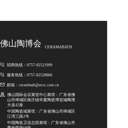
造，深耕瓷砖美学与硬核工艺，以匠心品质筑就高端
淋浴房
家居空间标杆。 本次陶博会重磅亮相三大核心王牌：
✨金丝绒系列：高阶柔润丝绒釉面，触感细腻软糯、
卫生洁具
柔光雅致，耐磨防污、易洁好打理，奢而不张扬，适
配全屋高阶氛围感家装。 🏞️原生质感砖：深度复刻天
智能卫浴
然石材肌理，立体凹凸层次饱满，哑光高级、防滑抗
卫浴配套
造，侘寂/极简/现代全风格百搭，经久耐看。 🌳数码
佛山陶博会
木纹砖：高精度数码喷墨还原原生木韵，纹理自然逼
CERAMABATH
岩板/大板
真、铺贴无缝百搭，告别实木易潮变形，兼具原木温
润与瓷砖耐用，全屋百搭不出错。 KOCOC以科技赋
天然石纹岩板
能美学，用好砖定义人居质感，诚邀全国经销商、工
招商热线：0757-82521999
程伙伴莅临品鉴，携手共赢新蓝海！
特殊纹理岩板
服务热线：0757-82528866
陶瓷大板
佛山市博之达建材有限公司
邮箱：cerambath@eccc.com.cn
定制大板
佛山国际会议展览中心展馆：广东省佛
致力于为全球客户提供高品质的瓷砖及建筑型材料解
山市禅城区南庄镇华夏陶瓷博览城陶博
决方案，满足现代建筑对美学、功能与环保的多重需
进口品牌
大道42座
求。 BOPRONO 扎根于“中国陶瓷之都”佛山，依托当
中国陶瓷城展馆：广东省佛山市禅城区
绿色新材
地成熟的产业链与先进的生产技术，严格把控从原料
江湾三路2号
筛选到成品出厂的每一道工序。 品牌涵盖大理石瓷
中国陶瓷卫浴总部展馆：广东省佛山市
发泡陶瓷
砖、仿古砖、木纹砖、岩板等多个系列，以高硬度、
季华西路68号