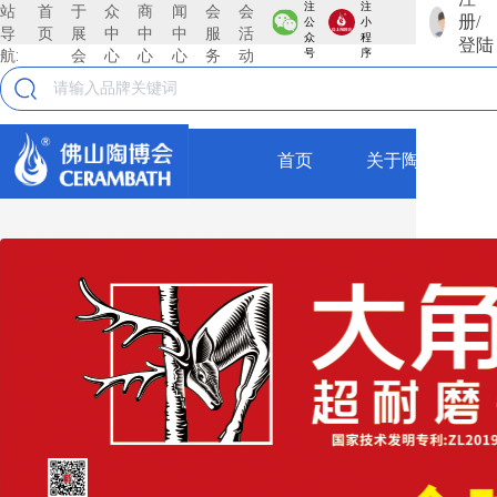
注
注
站
首
于
众
商
闻
会
会
册/
公
小
导
页
展
中
中
中
服
活
鈺聖集团
众
程
登陆
航:
会
心
心
心
务
动
号
序
广东佛山钰圣陶瓷有限公司，自2016年创立以来，始
终植根于中国陶都一一佛山，凭借卓越的战略眼光与
高效的管。 理模式，迅速成长为陶瓷行业的领军企
首页
关于陶博会
业。公司现拥有一支超过240人的精英团队，年销售
规模达4亿元，以稳健的业绩和高效的运营体系，彰
全部
显出强劲的发展韧性与广阔的市场潜力钰圣陶瓷始终
坚持“以品质为基石、以创新为引领、以服务为理
瓷砖
念”的核心发展战略，在行业变革中构筑起独特的竞争
壁垒。以品质为基石，公司从原材料甄选到生产工艺
仿古砖
把控，从成品检测到仓储物流，每一个环节都遵循严
苛的标准确保每一款瓷砖产品都具备卓越的耐磨性、
抛釉砖
防滑性与美学表现力，为消费者打造安全、耐用且富
抛光砖
有质感的空间体验。以创新为引领，公司紧跟2026年
瓷砖市场质感砖爆发、风格细分的趋势，不断加大研
瓷片
发投入，探索数码模具、功能性釉料等前沿工艺，推
出兼具艺术个性与实用价值的产品系列，满足现代消
薄板
费者对空间情绪与美学表达的双重需求。以服务为理
念，公司突破传统瓷砖销售的局限，构建从设计咨
厚板