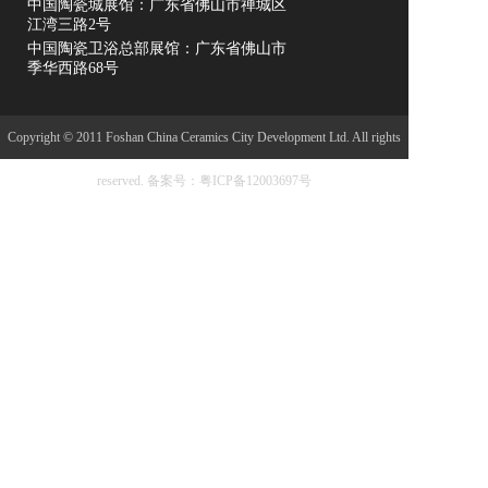
中国陶瓷城展馆：广东省佛山市禅城区
低吸水率、耐磨防滑等性能著称，广泛应用于住宅、
江湾三路2号
无机石
商业空 间及公共建筑领域。 创新驱动，绿色未来
中国陶瓷卫浴总部展馆：广东省佛山市
生态砖
季华西路68号
嘉亮专业梯级
spc石塑地板
Copyright © 2011 Foshan China Ceramics City Development Ltd. All rights
佛山市嘉亮陶瓷有限公司位于陶都---广东省佛山市南
特色精品
庄镇，是一家新型的现代化企业。嘉亮陶瓷作为商业
reserved.
备案号：粤ICP备12003697号
界瞩目的新一代品牌，以创新为先导，以品质为根
整装搭配
基，引导陶瓷行业新潮流。 公司致力打造与消费者提
艺术砖
供高科技的绿色环保建材产品。产品规格齐全，品质
出众，达到国际一级水平，倍受广大消费者、星级洒
马赛克
店、别墅公寓、市政工程、房地产开发商及专业 施工
位等午点项目中，获得了客户的广泛赞誉，并远销欧
金属砖
美、东南亚、中东等全球30多个国家和地区。 嘉亮陶
瓷不断通过对资本、知识、人才、技术和信息资源的
水磨石
整合运营，打造核心竞争力向着国内，国际知名品牌
布纹砖
的目标奋进。佛山市嘉亮陶瓷有限公司的诚信、实力
和产品质量获得业界的认可。欢迎各界朋友莅临参
色砖
观、指导和业务洽谈。
花砖