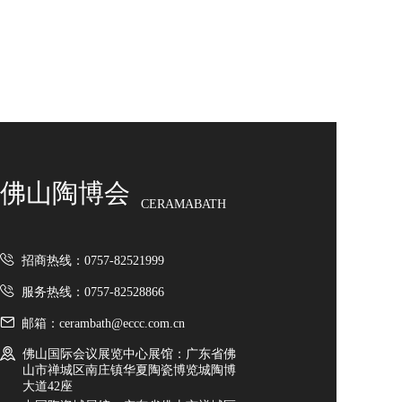
造，深耕瓷砖美学与硬核工艺，以匠心品质筑就高端
淋浴房
家居空间标杆。 本次陶博会重磅亮相三大核心王牌：
✨金丝绒系列：高阶柔润丝绒釉面，触感细腻软糯、
卫生洁具
柔光雅致，耐磨防污、易洁好打理，奢而不张扬，适
配全屋高阶氛围感家装。 🏞️原生质感砖：深度复刻天
智能卫浴
然石材肌理，立体凹凸层次饱满，哑光高级、防滑抗
卫浴配套
造，侘寂/极简/现代全风格百搭，经久耐看。 🌳数码
木纹砖：高精度数码喷墨还原原生木韵，纹理自然逼
岩板/大板
真、铺贴无缝百搭，告别实木易潮变形，兼具原木温
润与瓷砖耐用，全屋百搭不出错。 KOCOC以科技赋
佛山陶博会
天然石纹岩板
能美学，用好砖定义人居质感，诚邀全国经销商、工
CERAMABATH
程伙伴莅临品鉴，携手共赢新蓝海！
特殊纹理岩板
陶瓷大板
佛山市博之达建材有限公司
招商热线：0757-82521999
定制大板
服务热线：0757-82528866
致力于为全球客户提供高品质的瓷砖及建筑型材料解
决方案，满足现代建筑对美学、功能与环保的多重需
进口品牌
邮箱：cerambath@eccc.com.cn
求。 BOPRONO 扎根于“中国陶瓷之都”佛山，依托当
佛山国际会议展览中心展馆：广东省佛
绿色新材
地成熟的产业链与先进的生产技术，严格把控从原料
山市禅城区南庄镇华夏陶瓷博览城陶博
筛选到成品出厂的每一道工序。 品牌涵盖大理石瓷
大道42座
发泡陶瓷
砖、仿古砖、木纹砖、岩板等多个系列，以高硬度、