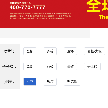
询、铺贴指导到售后维护的全周期服务体系，为经销
商与终端客户提供一站式空间解决方案，助力客户实
大理石瓷砖
现商业价值与生活品质的双重提升。 在战略布局上，
通体砖
钰圣陶瓷构建了“广东+山东”双产区布局，整合南北两
地资源优势，既保证了产品的丰富性与产能的稳定
玻化砖
性，又实现了辐射全国的高效物流网络，大幅提升了
市场响应速度与服务半径。同时，公司成功打造了十
防滑砖
几个品牌矩阵，覆盖从现代简约、轻奢质感、仿古艺
术到功能瓷砖等多元化细分赛道，精准满足不同消费
木纹砖
群体的个性化需求。立足2026年，钰圣陶瓷以“为经销
类型：
全部
瓷砖
卫浴
岩板\大板
瓷质墙砖
商全面赋能”为核心抓手，突破传统瓷砖销售的局限，
构建从设计咨询、铺贴指导到售后维护的全周期服务
其他
体系，助力经销商提升终端竞争力。公司深耕江北市
子分类：
全部
花砖
色砖
手工砖
场，依托双产区物流优势与多品牌矩阵协同，精准对
卫浴
接区域消费需求，致力于成为江北区域最具竞争力的
陶瓷品牌，以极致服务赢得市场口碑，在存量市场竞
浴室家具
排序：
推荐
热度
浏览量
争中持续突破。
马桶
KOCOC
五金水件
KOCOC瓷砖｜质造东方·悦见轻奢 源自佛山源头智
浴缸