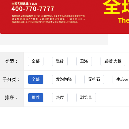
询、铺贴指导到售后维护的全周期服务体系，为经销
商与终端客户提供一站式空间解决方案，助力客户实
大理石瓷砖
现商业价值与生活品质的双重提升。 在战略布局上，
通体砖
钰圣陶瓷构建了“广东+山东”双产区布局，整合南北两
地资源优势，既保证了产品的丰富性与产能的稳定
玻化砖
性，又实现了辐射全国的高效物流网络，大幅提升了
市场响应速度与服务半径。同时，公司成功打造了十
防滑砖
几个品牌矩阵，覆盖从现代简约、轻奢质感、仿古艺
术到功能瓷砖等多元化细分赛道，精准满足不同消费
木纹砖
群体的个性化需求。立足2026年，钰圣陶瓷以“为经销
类型：
全部
瓷砖
卫浴
岩板\大板
瓷质墙砖
商全面赋能”为核心抓手，突破传统瓷砖销售的局限，
构建从设计咨询、铺贴指导到售后维护的全周期服务
其他
体系，助力经销商提升终端竞争力。公司深耕江北市
子分类：
全部
发泡陶瓷
无机石
生态砖
场，依托双产区物流优势与多品牌矩阵协同，精准对
卫浴
接区域消费需求，致力于成为江北区域最具竞争力的
陶瓷品牌，以极致服务赢得市场口碑，在存量市场竞
浴室家具
排序：
推荐
热度
浏览量
争中持续突破。
马桶
KOCOC
五金水件
KOCOC瓷砖｜质造东方·悦见轻奢 源自佛山源头智
浴缸