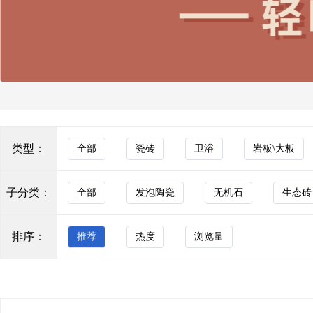
玻化砖
佛山市博之达建材有限公司
防滑砖
致力于为全球客户提供高品质的瓷砖及建筑型材料解决方案，满足
木纹砖
术，严格把控从原料筛选到成品出厂的每一道工序。 品牌涵盖
共建筑领域。 创新驱动，绿色未来
瓷质墙砖
嘉亮专业梯级
其他
卫浴
佛山市嘉亮陶瓷有限公司位于陶都---广东省佛山市南庄镇，
类型：
全部
瓷砖
卫浴
岩板\大板
力打造与消费者提供高科技的绿色环保建材产品。产品规格齐全
浴室家具
中，获得了客户的广泛赞誉，并远销欧美、东南亚、中东等全球
名品牌的目标奋进。佛山市嘉亮陶瓷有限公司的诚信、实力和产
子分类：
全部
发泡陶瓷
无机石
生态砖
马桶
砖多多全国建材连锁
五金水件
排序：
推荐
热度
浏览量
浴缸
重庆砖多多(ZhuanDuoDuo)科技有限公司是注册于第35
理，集采优势、品牌赋能与数字化支持， 赋能中小建材经销商
淋浴房
卫生洁具
佛山市桥山广告有限公司