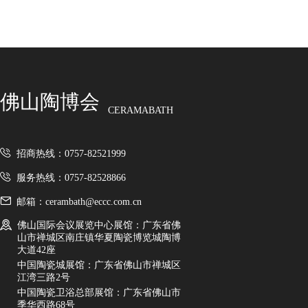
spc石塑地板
金太阳装饰城
特色精品
金太阳装饰城，雄踞苏皖交界滁州汊河新区，占地面积约100
整装搭配
营于一体的一站式建材产业综合体，园区布局科学，功能分区清
应，成为苏皖乃至长三角建材批发核心阵地。
艺术砖
佛山陶博会
肥猫手工砖
马赛克
CERAMABATH
金属砖
手工砖运用钧窑、汝窑等中国传统名窑工艺烧制而成的，具有名
极具个性的窑效果，每一片砖形状、纹理效果都略有差异，看起
招商热线：0757-82521999
水磨石
这些用烧制瓷器方式制作出来的手工砖，将泥土与火焰的古老艺
服务热线：0757-82528866
烧制成型，装饰在悠长的岁月里。
布纹砖
邮箱：cerambath@eccc.com.cn
尊品
色砖
佛山国际会议展览中心展馆：广东省佛
花砖
山市禅城区南庄镇华夏陶瓷博览城陶博
尊品金砖产品，无论是马赛克，还是手工砖，尊品的效果和品质都
大道42座
金，钛银，珍珠，玫瑰金，七彩，加上独特的风格，深受市场追
透水砖
中国陶瓷城展馆：广东省佛山市禅城区
我们开发了更多的原创作品，在马赛克，陶瓷手工砖，玻璃砖，
江湾三路2号
加工石材
发现不同！
中国陶瓷卫浴总部展馆：广东省佛山市
季华西路68号