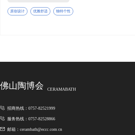
公司以“科技+环保”为核心理念，打造了兼具美观与功能的柔
新选择。
原创设计
优雅舒适
独特个性
佛山市高唯德陶瓷有限公司
佛山市高唯德陶瓷有限公司（简称“高唯德”），坐落于陶瓷产
筑装饰材料领域，秉持“高·品质、唯·美岩、德·信商”的核心
牌。 作为专注于电光工艺岩板的领军企业，高唯德拥有独立标
升级，突破传统岩板纹理单一、质感普通的局限，将独特电光工
果，光线照射下可折射出金属质感或七彩光泽，搭配精雕金丝的
式、轻奢、现代简约等多种装修风格，广泛应用于别墅、复式楼
差异化竞争优势，旗下核心品牌“泰美岩”作为七彩电光工艺岩
佛山陶博会
性化设计，为追求品质生活的客户提供一站式服务，涵盖产品定
CERAMABATH
从原料采购到生产加工的每一个环节都层层把关，确保产品质量
多样的产品，可根据客户需求提供个性化定制服务，适配不同空
步拓展市场版图，赢得了客户的广泛认可与信赖。未来，高唯德
招商热线：0757-82521999
创新力、竞争力与影响力的现代化陶瓷企业，为全球客户打造更
服务热线：0757-82528866
JORUNNS
邮箱：cerambath@eccc.com.cn