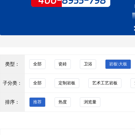
玻化砖
佛山市博之达建材有限公司
防滑砖
致力于为全球客户提供高品质的瓷砖及建筑型材料解决方案，满足
木纹砖
术，严格把控从原料筛选到成品出厂的每一道工序。 品牌涵盖
共建筑领域。 创新驱动，绿色未来
瓷质墙砖
嘉亮专业梯级
其他
卫浴
佛山市嘉亮陶瓷有限公司位于陶都---广东省佛山市南庄镇，
类型：
全部
瓷砖
卫浴
岩板\大板
力打造与消费者提供高科技的绿色环保建材产品。产品规格齐全
浴室家具
中，获得了客户的广泛赞誉，并远销欧美、东南亚、中东等全球
名品牌的目标奋进。佛山市嘉亮陶瓷有限公司的诚信、实力和产
子分类：
全部
定制岩板
艺术工艺岩板
马桶
砖多多全国建材连锁
五金水件
排序：
推荐
热度
浏览量
浴缸
重庆砖多多(ZhuanDuoDuo)科技有限公司是注册于第35
理，集采优势、品牌赋能与数字化支持， 赋能中小建材经销商
淋浴房
卫生洁具
佛山市桥山广告有限公司