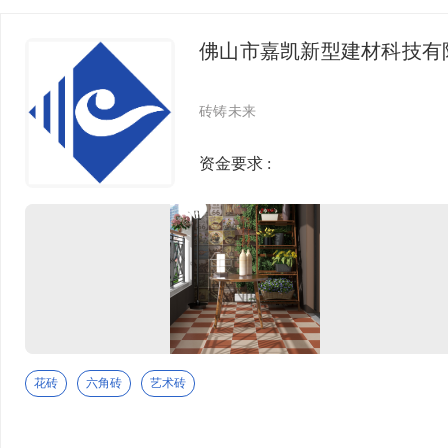
低吸水率、耐磨防滑等性能著称，广泛应用于住宅、
无机石
商业空 间及公共建筑领域。 创新驱动，绿色未来
佛山市嘉凯新型建材科技有
生态砖
嘉亮专业梯级
spc石塑地板
砖铸未来
佛山市嘉亮陶瓷有限公司位于陶都---广东省佛山市南
特色精品
庄镇，是一家新型的现代化企业。嘉亮陶瓷作为商业
资金要求 :
界瞩目的新一代品牌，以创新为先导，以品质为根
整装搭配
基，引导陶瓷行业新潮流。 公司致力打造与消费者提
艺术砖
供高科技的绿色环保建材产品。产品规格齐全，品质
出众，达到国际一级水平，倍受广大消费者、星级洒
马赛克
店、别墅公寓、市政工程、房地产开发商及专业 施工
位等午点项目中，获得了客户的广泛赞誉，并远销欧
金属砖
美、东南亚、中东等全球30多个国家和地区。 嘉亮陶
瓷不断通过对资本、知识、人才、技术和信息资源的
水磨石
整合运营，打造核心竞争力向着国内，国际知名品牌
布纹砖
的目标奋进。佛山市嘉亮陶瓷有限公司的诚信、实力
和产品质量获得业界的认可。欢迎各界朋友莅临参
花砖
六角砖
艺术砖
色砖
观、指导和业务洽谈。
花砖