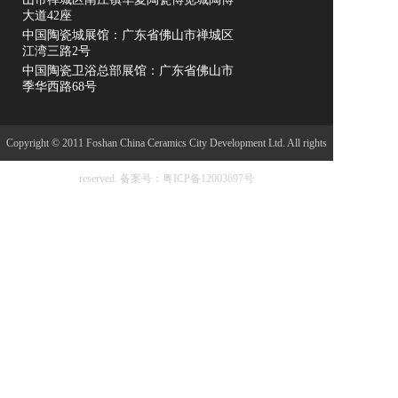
品那样单调统一。这些用烧制瓷器方式制作出来的手
大道42座
工砖，将泥土与火焰的古老艺术运用在现代装饰建材
中国陶瓷城展馆：广东省佛山市禅城区
的构想与设计上，通过手工制作将指间的温度与心间
江湾三路2号
的情感永久地凝注进去，也将人们对于家的温暖构想
中国陶瓷卫浴总部展馆：广东省佛山市
烧制成型，装饰在悠长的岁月里。
季华西路68号
尊品
Copyright © 2011 Foshan China Ceramics City Development Ltd. All rights
尊品金砖产品，无论是马赛克，还是手工砖，尊品的
效果和品质都是出众的。 从2003年开始，尊品的定位
reserved.
备案号：粤ICP备12003697号
就很明确，专做小规格产品，尤其是贵金属效果的陶
瓷和玻璃马赛克，手工砖。 钛金，钛银，珍珠，玫瑰
金，七彩，加上独特的风格，深受市场追捧，展会，
更是火得不行，国内各地经销商和出口公司，络绎不
绝地来到工厂和展厅。让我们走金砖这条路更坚定！
近年来，我们开发了更多的原创作品，在马赛克，陶
瓷手工砖，玻璃砖，这些领域，颇有影响力，许多产
品已经成为市场潮流，设计突出，品质稳定！ 欢迎来
到尊品。 追求你的个性风格。走进尊品，发现不同！
菱韵马赛克