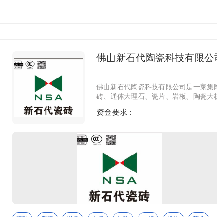
质赢得全球客户的信赖与支持。
特色家具
定制整装
图兴梯级-顺智加工厂
家装软饰
主营梯级砖，配套平台砖，加工砖工艺
佛山新石代陶瓷科技有限公
罗马柱
至诚
集成墙板
佛山新石代陶瓷科技有限公司是一家集
砖、通体大理石、瓷片、岩板、陶瓷大
陶瓷设备
瓷砖找平器等瓷砖辅料工具
资金要求 :
线条
江西华亿陶瓷有限公司
定制门窗
江西华亿陶瓷有限公司，位于江西省高安市田南镇，
公司占地面积500亩，投资2.5亿元，有员工900余人，
年产值近5亿，是一家专业生产抛光砖的生产厂家 ，
公司主要生产600*600规格、800*800规格的抛光砖，
产品系列有；聚晶、普拉提、线石、石英石系列，公
司产能大、品质优、工程首选。
金太阳装饰城