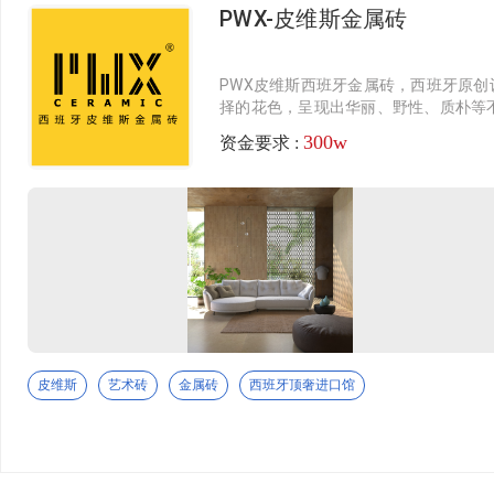
造，深耕瓷砖美学与硬核工艺，以匠心品质筑就高端
PWX-皮维斯金属砖
淋浴房
家居空间标杆。 本次陶博会重磅亮相三大核心王牌：
✨金丝绒系列：高阶柔润丝绒釉面，触感细腻软糯、
卫生洁具
柔光雅致，耐磨防污、易洁好打理，奢而不张扬，适
PWX皮维斯西班牙金属砖，西班牙原
配全屋高阶氛围感家装。 🏞️原生质感砖：深度复刻天
择的花色，呈现出华丽、野性、质朴等不
智能卫浴
色、古铜色。而金属砖那黄色的锈迹则
然石材肌理，立体凹凸层次饱满，哑光高级、防滑抗
300w
资金要求 :
强大的气场。金属砖给人一种非常厚重
卫浴配套
造，侘寂/极简/现代全风格百搭，经久耐看。 🌳数码
木纹砖：高精度数码喷墨还原原生木韵，纹理自然逼
岩板/大板
真、铺贴无缝百搭，告别实木易潮变形，兼具原木温
润与瓷砖耐用，全屋百搭不出错。 KOCOC以科技赋
天然石纹岩板
能美学，用好砖定义人居质感，诚邀全国经销商、工
程伙伴莅临品鉴，携手共赢新蓝海！
特殊纹理岩板
陶瓷大板
佛山市博之达建材有限公司
定制大板
致力于为全球客户提供高品质的瓷砖及建筑型材料解
皮维斯
艺术砖
金属砖
西班牙顶奢进口馆
决方案，满足现代建筑对美学、功能与环保的多重需
进口品牌
求。 BOPRONO 扎根于“中国陶瓷之都”佛山，依托当
绿色新材
地成熟的产业链与先进的生产技术，严格把控从原料
筛选到成品出厂的每一道工序。 品牌涵盖大理石瓷
发泡陶瓷
砖、仿古砖、木纹砖、岩板等多个系列，以高硬度、