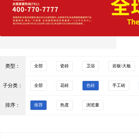
询、铺贴指导到售后维护的全周期服务体系，为经销
商与终端客户提供一站式空间解决方案，助力客户实
大理石瓷砖
现商业价值与生活品质的双重提升。 在战略布局上，
通体砖
钰圣陶瓷构建了“广东+山东”双产区布局，整合南北两
地资源优势，既保证了产品的丰富性与产能的稳定
玻化砖
性，又实现了辐射全国的高效物流网络，大幅提升了
市场响应速度与服务半径。同时，公司成功打造了十
防滑砖
几个品牌矩阵，覆盖从现代简约、轻奢质感、仿古艺
术到功能瓷砖等多元化细分赛道，精准满足不同消费
木纹砖
群体的个性化需求。立足2026年，钰圣陶瓷以“为经销
类型：
全部
瓷砖
卫浴
岩板\大板
瓷质墙砖
商全面赋能”为核心抓手，突破传统瓷砖销售的局限，
构建从设计咨询、铺贴指导到售后维护的全周期服务
其他
体系，助力经销商提升终端竞争力。公司深耕江北市
子分类：
全部
花砖
色砖
手工砖
场，依托双产区物流优势与多品牌矩阵协同，精准对
卫浴
接区域消费需求，致力于成为江北区域最具竞争力的
陶瓷品牌，以极致服务赢得市场口碑，在存量市场竞
浴室家具
排序：
推荐
热度
浏览量
争中持续突破。
马桶
KOCOC
五金水件
KOCOC瓷砖｜质造东方·悦见轻奢 源自佛山源头智
浴缸