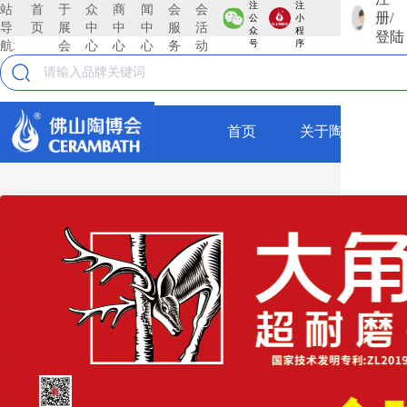
注
注
站
首
于
众
商
闻
会
会
册/
公
小
导
页
展
中
中
中
服
活
鈺聖集团
众
程
登陆
航:
会
心
心
心
务
动
号
序
广东佛山钰圣陶瓷有限公司，自2016年创立以来，始
终植根于中国陶都一一佛山，凭借卓越的战略眼光与
高效的管。 理模式，迅速成长为陶瓷行业的领军企
首页
关于陶博会
业。公司现拥有一支超过240人的精英团队，年销售
规模达4亿元，以稳健的业绩和高效的运营体系，彰
全部
显出强劲的发展韧性与广阔的市场潜力钰圣陶瓷始终
坚持“以品质为基石、以创新为引领、以服务为理
瓷砖
念”的核心发展战略，在行业变革中构筑起独特的竞争
壁垒。以品质为基石，公司从原材料甄选到生产工艺
仿古砖
把控，从成品检测到仓储物流，每一个环节都遵循严
苛的标准确保每一款瓷砖产品都具备卓越的耐磨性、
抛釉砖
防滑性与美学表现力，为消费者打造安全、耐用且富
抛光砖
有质感的空间体验。以创新为引领，公司紧跟2026年
瓷砖市场质感砖爆发、风格细分的趋势，不断加大研
瓷片
发投入，探索数码模具、功能性釉料等前沿工艺，推
出兼具艺术个性与实用价值的产品系列，满足现代消
薄板
费者对空间情绪与美学表达的双重需求。以服务为理
念，公司突破传统瓷砖销售的局限，构建从设计咨
厚板