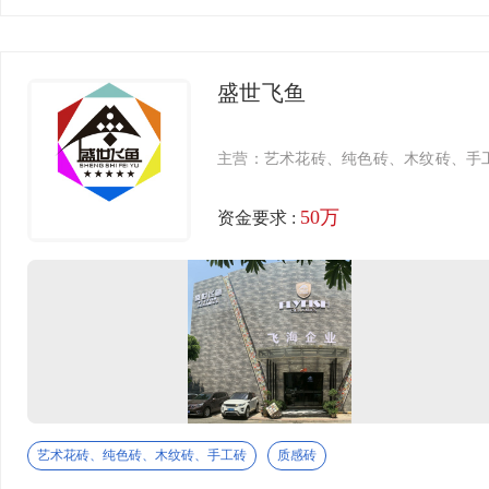
砖多多全国建材连锁
透水砖
重庆砖多多(ZhuanDuoDuo)科技有限公司是注册于第
加工石材
35类商标（砖多多）的建材领域垂直平台运营商，是
盛世飞鱼
中国领先的建材加盟平台。 专注于通过 广告营销服
背景墙
务、商业资源整合与加盟体系管理，集采优势、品牌
功能性瓷砖
赋能与数字化支持， 赋能中小建材经销商，打造高效
主营：艺术花砖、纯色砖、木纹砖、手
共赢的建材供应链生态，成为加盟商与用户信赖的首
辅材
选合作伙伴。
50万
资金要求 :
瓷砖胶
佛山市桥山广告有限公司
美缝剂
佛山市桥山广告有限公司坐落于中国陶瓷之都广东.佛
收口辅材
山! 是一家专业从事亚克力工艺，广告标识，陶瓷及
门窗产品展示、桥山将秉承着持续创新、注重长远发
环保涂料
展的目标。
功能产品
大连宝利彩色玻璃有限公司
陶瓷配套
艺术花砖、纯色砖、木纹砖、手工砖
质感砖
大连宝利彩色成立15年以来以高品质的标准，高质量
定制背景墙
的要求为每一位客户提供最优质的服务，以优良的品