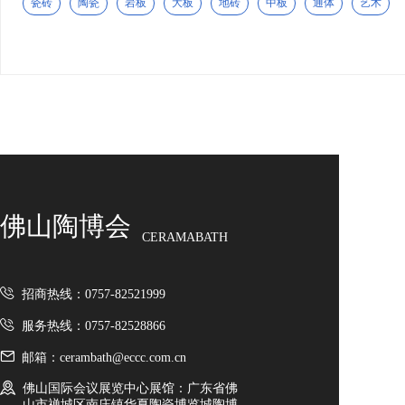
瓷砖
陶瓷
岩板
大板
地砖
中板
通体
艺术
金太阳装饰城，雄踞苏皖交界滁州汊河新区，占地面
积约100万㎡，凭借硬核规模与专业规划，获评苏皖
家装建材批发总部基地，是集超大品牌工厂展示区、
仓储中转、物流配送、品牌总部运营于一体的一站式
建材产业综合体，园区布局科学，功能分区清晰，专
属打造适配大型厂家的展示与仓储空间，实现展仓一
体、高效运营，现已集聚近2000家品牌商户，形成强
大产业集群效应，成为苏皖乃至长三角建材批发核心
阵地。
佛山陶博会
肥猫手工砖
CERAMABATH
手工砖运用钧窑、汝窑等中国传统名窑工艺烧制而成
的，具有名窑瓷器的特色。如钧窑烧造的瓷器以色彩
招商热线：0757-82521999
丰富著称，手工砖在变化的窑炉温度中经过复杂的物
服务热线：0757-82528866
理和化学变化，形成了变幻无穷、极具个性的窑效
果，每一片砖形状、纹理效果都略有差异，看起来色
邮箱：cerambath@eccc.com.cn
彩鲜活丰富且极具流动感，颜色过渡也非常自然，每
佛山国际会议展览中心展馆：广东省佛
一片都仿若是有了各自灵魂的艺术品，不再像机械制
山市禅城区南庄镇华夏陶瓷博览城陶博