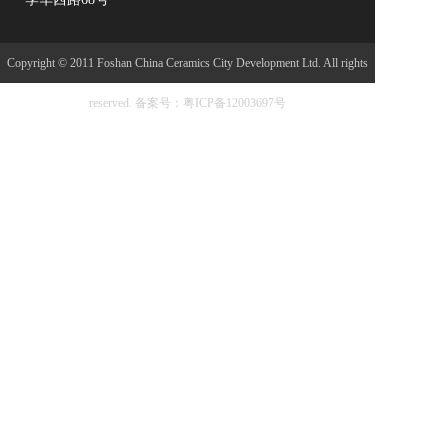
低吸水率、耐磨防滑等性能著称，广泛应用于住宅、
无机石
商业空 间及公共建筑领域。 创新驱动，绿色未来
生态砖
Copyright © 2011 Foshan China Ceramics City Development Ltd. All rights
嘉亮专业梯级
spc石塑地板
reserved.
备案号：粤ICP备12003697号
佛山市嘉亮陶瓷有限公司位于陶都---广东省佛山市南
特色精品
庄镇，是一家新型的现代化企业。嘉亮陶瓷作为商业
界瞩目的新一代品牌，以创新为先导，以品质为根
整装搭配
基，引导陶瓷行业新潮流。 公司致力打造与消费者提
艺术砖
供高科技的绿色环保建材产品。产品规格齐全，品质
出众，达到国际一级水平，倍受广大消费者、星级洒
马赛克
店、别墅公寓、市政工程、房地产开发商及专业 施工
位等午点项目中，获得了客户的广泛赞誉，并远销欧
金属砖
美、东南亚、中东等全球30多个国家和地区。 嘉亮陶
瓷不断通过对资本、知识、人才、技术和信息资源的
水磨石
整合运营，打造核心竞争力向着国内，国际知名品牌
布纹砖
的目标奋进。佛山市嘉亮陶瓷有限公司的诚信、实力
和产品质量获得业界的认可。欢迎各界朋友莅临参
色砖
观、指导和业务洽谈。
花砖