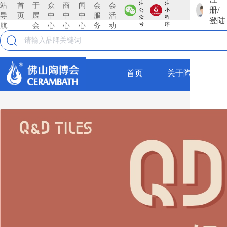
注
注
站
首
于
众
商
闻
会
会
册/
公
小
导
页
展
中
中
中
服
活
鈺聖集团
众
程
登陆
航:
会
心
心
心
务
动
号
序
广东佛山钰圣陶瓷有限公司，自2016年创立以来，始
终植根于中国陶都一一佛山，凭借卓越的战略眼光与
高效的管。 理模式，迅速成长为陶瓷行业的领军企
首页
关于陶博会
业。公司现拥有一支超过240人的精英团队，年销售
规模达4亿元，以稳健的业绩和高效的运营体系，彰
全部
显出强劲的发展韧性与广阔的市场潜力钰圣陶瓷始终
坚持“以品质为基石、以创新为引领、以服务为理
瓷砖
念”的核心发展战略，在行业变革中构筑起独特的竞争
壁垒。以品质为基石，公司从原材料甄选到生产工艺
仿古砖
把控，从成品检测到仓储物流，每一个环节都遵循严
苛的标准确保每一款瓷砖产品都具备卓越的耐磨性、
抛釉砖
防滑性与美学表现力，为消费者打造安全、耐用且富
抛光砖
有质感的空间体验。以创新为引领，公司紧跟2026年
瓷砖市场质感砖爆发、风格细分的趋势，不断加大研
瓷片
发投入，探索数码模具、功能性釉料等前沿工艺，推
出兼具艺术个性与实用价值的产品系列，满足现代消
薄板
费者对空间情绪与美学表达的双重需求。以服务为理
念，公司突破传统瓷砖销售的局限，构建从设计咨
厚板