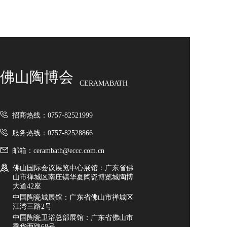
造，深耕瓷砖美学与硬核工艺，以匠心品质筑就高端
淋浴房
家居空间标杆。 本次陶博会重磅亮相三大核心王牌：
✨金丝绒系列：高阶柔润丝绒釉面，触感细腻软糯、
卫生洁具
柔光雅致，耐磨防污、易洁好打理，奢而不张扬，适
配全屋高阶氛围感家装。 🏞️原生质感砖：深度复刻天
智能卫浴
然石材肌理，立体凹凸层次饱满，哑光高级、防滑抗
卫浴配套
造，侘寂/极简/现代全风格百搭，经久耐看。 🌳数码
佛山陶博会
木纹砖：高精度数码喷墨还原原生木韵，纹理自然逼
CERAMABATH
岩板/大板
真、铺贴无缝百搭，告别实木易潮变形，兼具原木温
润与瓷砖耐用，全屋百搭不出错。 KOCOC以科技赋
天然石纹岩板
能美学，用好砖定义人居质感，诚邀全国经销商、工
招商热线：0757-82521999
程伙伴莅临品鉴，携手共赢新蓝海！
特殊纹理岩板
服务热线：0757-82528866
陶瓷大板
佛山市博之达建材有限公司
邮箱：cerambath@eccc.com.cn
定制大板
佛山国际会议展览中心展馆：广东省佛
致力于为全球客户提供高品质的瓷砖及建筑型材料解
山市禅城区南庄镇华夏陶瓷博览城陶博
决方案，满足现代建筑对美学、功能与环保的多重需
进口品牌
大道42座
求。 BOPRONO 扎根于“中国陶瓷之都”佛山，依托当
中国陶瓷城展馆：广东省佛山市禅城区
绿色新材
地成熟的产业链与先进的生产技术，严格把控从原料
江湾三路2号
筛选到成品出厂的每一道工序。 品牌涵盖大理石瓷
中国陶瓷卫浴总部展馆：广东省佛山市
发泡陶瓷
砖、仿古砖、木纹砖、岩板等多个系列，以高硬度、
季华西路68号