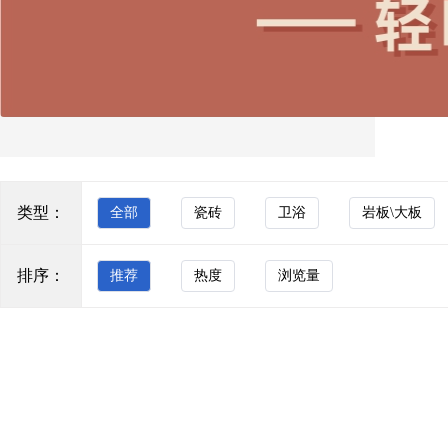
询、铺贴指导到售后维护的全周期服务体系，为经销
商与终端客户提供一站式空间解决方案，助力客户实
大理石瓷砖
现商业价值与生活品质的双重提升。 在战略布局上，
通体砖
钰圣陶瓷构建了“广东+山东”双产区布局，整合南北两
地资源优势，既保证了产品的丰富性与产能的稳定
玻化砖
性，又实现了辐射全国的高效物流网络，大幅提升了
市场响应速度与服务半径。同时，公司成功打造了十
防滑砖
几个品牌矩阵，覆盖从现代简约、轻奢质感、仿古艺
术到功能瓷砖等多元化细分赛道，精准满足不同消费
木纹砖
群体的个性化需求。立足2026年，钰圣陶瓷以“为经销
类型：
全部
瓷砖
卫浴
岩板\大板
瓷质墙砖
商全面赋能”为核心抓手，突破传统瓷砖销售的局限，
构建从设计咨询、铺贴指导到售后维护的全周期服务
其他
体系，助力经销商提升终端竞争力。公司深耕江北市
排序：
推荐
热度
浏览量
场，依托双产区物流优势与多品牌矩阵协同，精准对
卫浴
接区域消费需求，致力于成为江北区域最具竞争力的
陶瓷品牌，以极致服务赢得市场口碑，在存量市场竞
浴室家具
争中持续突破。
马桶
KOCOC
五金水件
KOCOC瓷砖｜质造东方·悦见轻奢 源自佛山源头智
浴缸