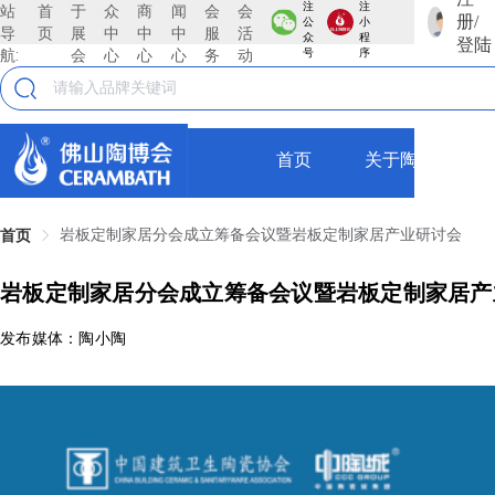
注
注
站
首
于
众
商
闻
会
会
册/
公
小
导
页
展
中
中
中
服
活
众
程
登陆
航:
会
心
心
心
务
动
号
序
首页
关于陶博会
岩板定制家居分会成立筹备会议暨岩板定制家居产业研讨会
首页
岩板定制家居分会成立筹备会议暨岩板定制家居产
发布媒体：陶小陶