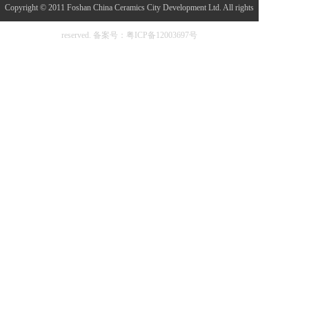
Copyright © 2011 Foshan China Ceramics City Development Ltd. All rights
reserved.
备案号：粤ICP备12003697号