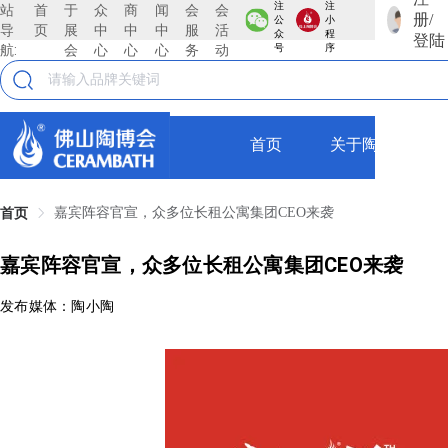
注
注
站
首
于
众
商
闻
会
会
册/
公
小
导
页
展
中
中
中
服
活
众
程
登陆
航:
会
心
心
心
务
动
号
序
首页
关于陶博会
嘉宾阵容官宣，众多位长租公寓集团CEO来袭
首页
嘉宾阵容官宣，众多位长租公寓集团CEO来袭
发布媒体：陶小陶