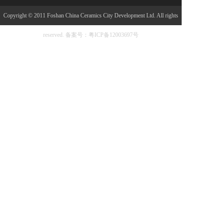
Copyright © 2011 Foshan China Ceramics City Development Ltd. All rights
reserved.
备案号：粤ICP备12003697号