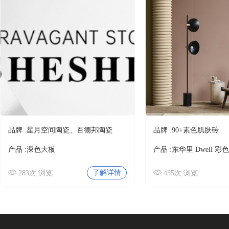
法国莱姆石
马桶
智能卫浴
佛山市博之达建材有限公司
卫浴配套
岩板/大板
拿破仑
岩板
KOCOC
大板
定制大板
彩虹金莎
品牌 :
星月空间陶瓷、百德邦陶瓷
品牌 :
90+素色肌肤砖
天然石纹岩板
佛山市博之达建材有限公司
产品 :
深色大板
产品 :
东华里 Dwell 彩色
特殊纹理岩板
了解详情
283次 浏览
435次 浏览
配套
莱姆米
瓷砖胶
KOCOC
展架