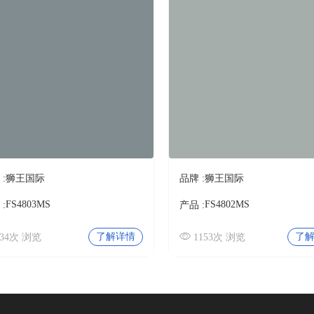
:
狮王国际
品牌 :
狮王国际
FS4803MS
FS4802MS
:
产品 :
了解详情
了
634次 浏览
1153次 浏览