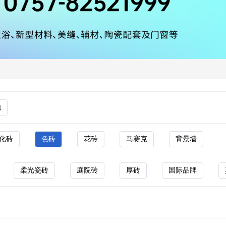
他
化砖
色砖
花砖
马赛克
背景墙
柔光瓷砖
庭院砖
厚砖
国际品牌