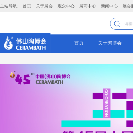
主站导航:
首页
关于展会
观众中心
展商中心
新闻中心
展会
KOCOC
古堡石
全部
KOCOC
首页
关于陶博会
瓷砖
古堡石
仿古砖
抛釉砖
KOCOC
抛光砖
莱姆石
瓷片
薄板
KOCOC
大理石瓷砖
通体砖
莱姆石