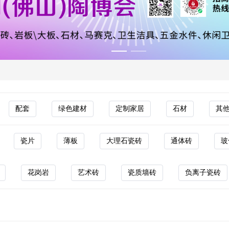
配套
绿色建材
定制家居
石材
其
瓷片
薄板
大理石瓷砖
通体砖
玻
花岗岩
艺术砖
瓷质墙砖
负离子瓷砖