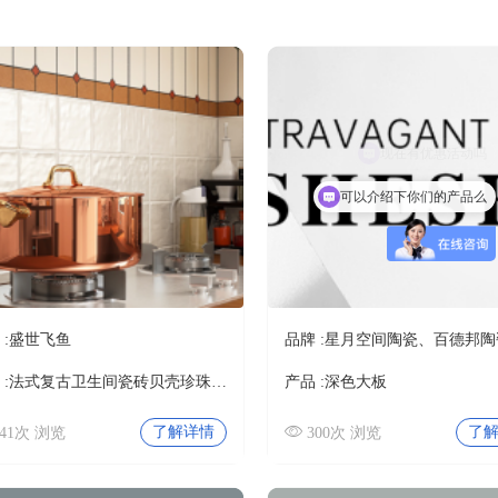
可以介绍下你们的产品么
:
盛世飞鱼
品牌 :
星月空间陶瓷、百德邦陶
:
法式复古卫生间瓷砖贝壳珍珠釉格子砖
产品 :
深色大板
了解详情
了
441次 浏览
300次 浏览