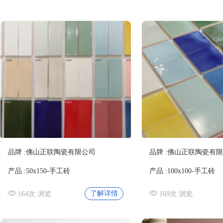
负离子瓷砖
佛山市博之达建材有限公司
柔光瓷砖
厚砖
冰川玉
国际品牌
佛山市博之达建材有限公司
其它
卫浴
莱姆灰
卫生洁具
佛山市博之达建材有限公司
五金水件
品牌 :
佛山正联陶瓷有限公司
品牌 :
佛山正联陶瓷有限
浴室柜
法国莱姆米黄
淋浴房
产品 :
50x150-手工砖
产品 :
100x100-手工砖
浴缸
佛山市博之达建材有限公司
了解详情
164次 浏览
169次 浏览
浴室家具