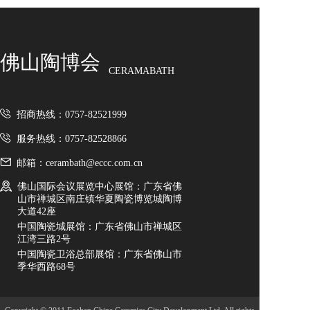
艺术砖
佛山市博之达建材有限公
瓷质墙砖
司
佛山陶博会
负离子瓷砖
CERAMABATH
柔光瓷砖
冰川玉
招商热线：0757-82521999
厚砖
佛山市博之达建材有限公
服务热线：0757-82528866
国际品牌
邮箱：cerambath@eccc.com.cn
司
其它
佛山国际会议展览中心展馆：广东省佛
卫浴
山市禅城区南庄镇华夏陶瓷博览城陶博
莱姆灰
大道42座
卫生洁具
中国陶瓷城展馆：广东省佛山市禅城区
江湾三路2号
佛山市博之达建材有限公
五金水件
中国陶瓷卫浴总部展馆：广东省佛山市
季华西路68号
浴室柜
司
淋浴房