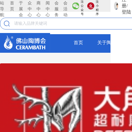
注
注
站
首
于
众
商
闻
会
会
册/
公
小
KOCOC
导
页
展
中
中
中
服
活
众
程
登陆
航:
会
心
心
心
务
动
号
序
古堡石
KOCOC
首页
关于陶博会
全部
古堡石
KOCOC
瓷砖
仿古砖
莱姆石
抛釉砖
KOCOC
抛光砖
瓷片
莱姆石
薄板