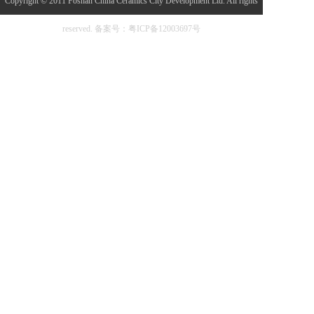
Copyright © 2011 Foshan China Ceramics City Development Ltd. All rights
法国莱姆米黄
浴缸
reserved.
备案号：粤ICP备12003697号
浴室家具
佛山市博之达建材有限公
马桶
司
智能卫浴
卫浴配套
法国莱姆石
岩板/大板
佛山市博之达建材有限公
岩板
司
大板
定制大板
拿破仑
天然石纹岩板
特殊纹理岩板
KOCOC
配套