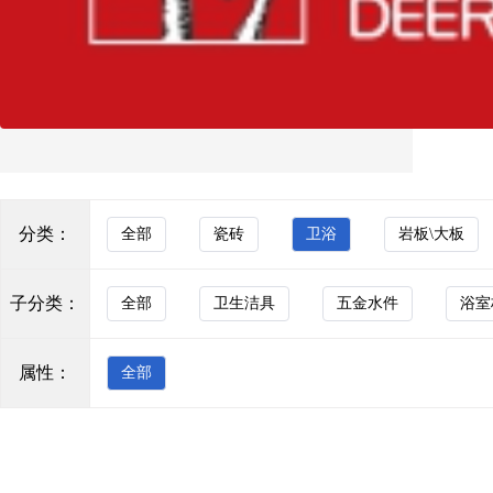
大理石瓷砖
KOCOC
通体砖
新希腊灰
玻化砖
色砖
KOCOC
花砖
罗马玉
分类：
全部
瓷砖
卫浴
岩板\大板
马赛克
背景墙
KOCOC
子分类：
全部
卫生洁具
五金水件
浴室
透水砖
莫奈花园奶昔
防滑砖
属性：
全部
木纹砖
KOCOC
布纹砖
芬迪白
花岗岩