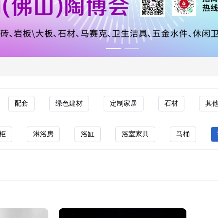
配套
绿色建材
定制家居
石材
其
柜
淋浴房
浴缸
浴室家具
马桶