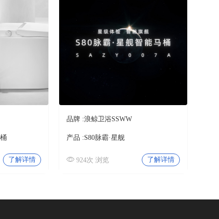
品牌 :
浪鲸卫浴SSWW
马桶
产品 :
S80脉霸·星舰
了解详情
了解详情
924次 浏览