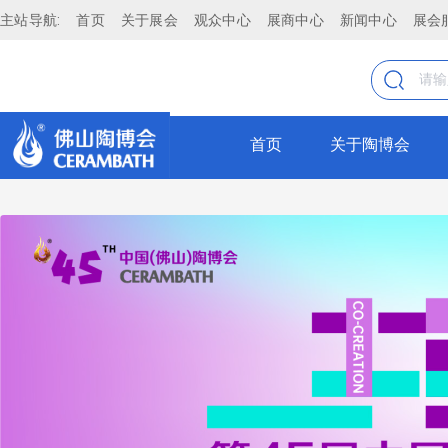
主站导航:
首页
关于展会
观众中心
展商中心
新闻中心
展会
KOCOC
古堡石
全部
KOCOC
首页
关于陶博会
瓷砖
古堡石
仿古砖
抛釉砖
KOCOC
抛光砖
莱姆石
瓷片
薄板
KOCOC
大理石瓷砖
通体砖
莱姆石