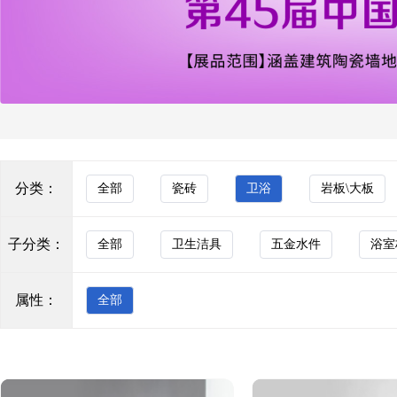
玻化砖
KOCOC
色砖
花砖
新希腊灰
马赛克
KOCOC
背景墙
透水砖
罗马玉
分类：
全部
瓷砖
卫浴
岩板\大板
防滑砖
KOCOC
木纹砖
子分类：
全部
卫生洁具
五金水件
浴室
布纹砖
莫奈花园奶昔
属性：
全部
花岗岩
KOCOC
艺术砖
瓷质墙砖
芬迪白