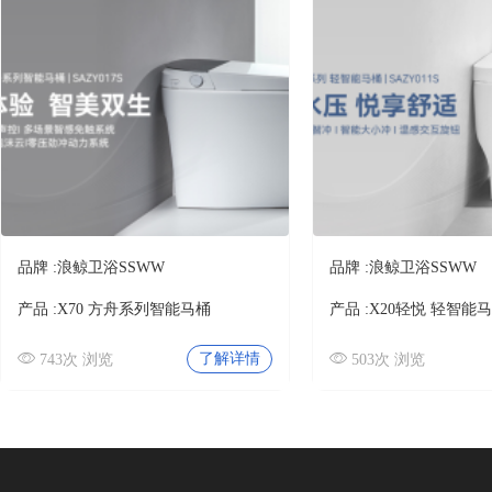
负离子瓷砖
佛山市博之达建材有限公司
柔光瓷砖
厚砖
冰川玉
国际品牌
佛山市博之达建材有限公司
其它
卫浴
莱姆灰
卫生洁具
品牌 :
浪鲸卫浴SSWW
品牌 :
浪鲸卫浴SSWW
佛山市博之达建材有限公司
五金水件
产品 :
X70 方舟系列智能马桶
产品 :
X20轻悦 轻智能
浴室柜
了解详情
743次 浏览
503次 浏览
法国莱姆米黄
淋浴房
浴缸
佛山市博之达建材有限公司
浴室家具