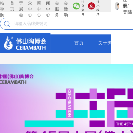
注
注
站
首
于
众
商
闻
会
会
册/
公
小
KOCOC
导
页
展
中
中
中
服
活
众
程
登陆
航:
会
心
心
心
务
动
号
序
古堡石
KOCOC
首页
关于陶博会
全部
古堡石
KOCOC
瓷砖
仿古砖
莱姆石
抛釉砖
KOCOC
抛光砖
瓷片
莱姆石
薄板