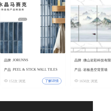
艺术砖
佛山市博之达建材有限公
瓷质墙砖
司
负离子瓷砖
柔光瓷砖
冰川玉
厚砖
佛山市博之达建材有限公
国际品牌
司
JORUNNS
品牌 :
品牌 :
佛山岩彩科技有限
其它
PEEL & STICK WALL TILES
产品 :
产品 :
岩板悬空背景墙
卫浴
莱姆灰
卫生洁具
了解详情
152次 浏览
1650次 浏览
佛山市博之达建材有限公
五金水件
浴室柜
司
淋浴房