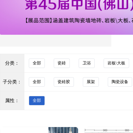
大理石瓷砖
KOCOC
通体砖
新希腊灰
玻化砖
色砖
KOCOC
花砖
罗马玉
分类：
全部
瓷砖
卫浴
岩板\大板
马赛克
背景墙
KOCOC
子分类：
全部
瓷砖胶
展架
陶瓷设备
透水砖
莫奈花园奶昔
防滑砖
属性：
全部
木纹砖
KOCOC
布纹砖
芬迪白
花岗岩