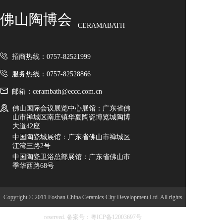
法国莱姆米黄
浴缸
佛山陶博会
CERAMABATH
浴室家具
佛山市博之达建材有限公
马桶
招商热线：0757-82521999
司
智能卫浴
服务热线：0757-82528866
卫浴配套
法国莱姆石
邮箱：cerambath@eccc.com.cn
岩板/大板
佛山国际会议展览中心展馆：广东省佛
佛山市博之达建材有限公
山市禅城区南庄镇华夏陶瓷博览城陶博
岩板
大道42座
中国陶瓷城展馆：广东省佛山市禅城区
司
大板
江湾三路2号
定制大板
中国陶瓷卫浴总部展馆：广东省佛山市
季华西路68号
拿破仑
天然石纹岩板
特殊纹理岩板
KOCOC
Copyright © 2011 Foshan China Ceramics City Development Ltd. All rights
配套
reserved.
备案号：粤ICP备12003697号