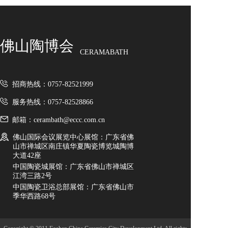
艺术砖
佛山市博之达建材有限公
瓷质墙砖
司
佛山陶博会
负离子瓷砖
CERAMABATH
柔光瓷砖
冰川玉
招商热线：0757-82521999
厚砖
佛山市博之达建材有限公
服务热线：0757-82528866
国际品牌
邮箱：cerambath@eccc.com.cn
司
其它
佛山国际会议展览中心展馆：广东省佛
卫浴
山市禅城区南庄镇华夏陶瓷博览城陶博
莱姆灰
大道42座
卫生洁具
中国陶瓷城展馆：广东省佛山市禅城区
江湾三路2号
佛山市博之达建材有限公
五金水件
中国陶瓷卫浴总部展馆：广东省佛山市
季华西路68号
浴室柜
司
淋浴房