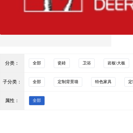
大理石瓷砖
KOCOC
通体砖
新希腊灰
玻化砖
色砖
KOCOC
花砖
罗马玉
分类：
全部
瓷砖
卫浴
岩板\大板
马赛克
背景墙
KOCOC
子分类：
全部
定制背景墙
特色家具
定
透水砖
莫奈花园奶昔
防滑砖
属性：
全部
木纹砖
KOCOC
布纹砖
芬迪白
花岗岩