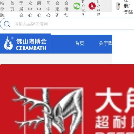
注
注
站
首
于
众
商
闻
会
会
册/
公
小
KOCOC
导
页
展
中
中
中
服
活
众
程
登陆
航:
会
心
心
心
务
动
号
序
古堡石
KOCOC
首页
关于陶博会
全部
古堡石
KOCOC
瓷砖
仿古砖
莱姆石
抛釉砖
KOCOC
抛光砖
瓷片
莱姆石
薄板