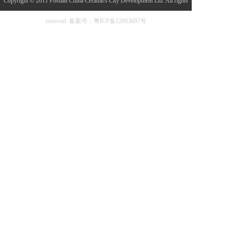
Copyright © 2011 Foshan China Ceramics City Development Ltd. All rights
法国莱姆米黄
浴缸
reserved.
备案号：粤ICP备12003697号
浴室家具
佛山市博之达建材有限公
马桶
司
智能卫浴
卫浴配套
法国莱姆石
岩板/大板
佛山市博之达建材有限公
岩板
司
大板
定制大板
拿破仑
天然石纹岩板
特殊纹理岩板
KOCOC
配套