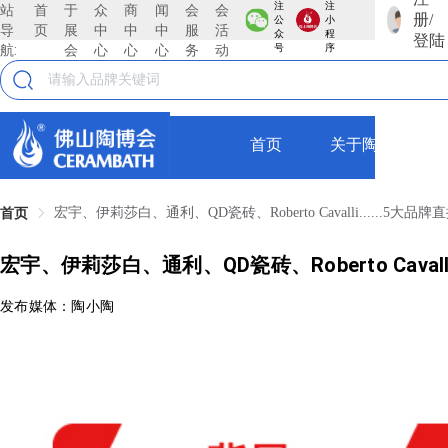
注
注
站
首
于
众
商
闻
会
会
册/
公
小
导
页
展
中
中
中
服
活
众
程
登陆
航:
会
心
心
心
务
动
号
序
首页
关于陶博会
宏宇、伊莉莎白、通利、QD瓷砖、Roberto Cavalli......5大
首页
宏宇、伊莉莎白、通利、QD瓷砖、Roberto Cavall
发布媒体：陶小陶