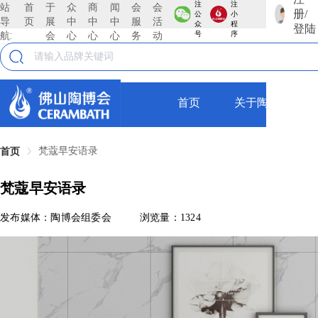
注
注
站
首
于
众
商
闻
会
会
册/
公
小
导
页
展
中
中
中
服
活
众
程
登陆
航:
会
心
心
心
务
动
号
序
首页
关于陶博会
梵蔻早安语录
首页
梵蔻早安语录
发布媒体：陶博会组委会
浏览量：1324