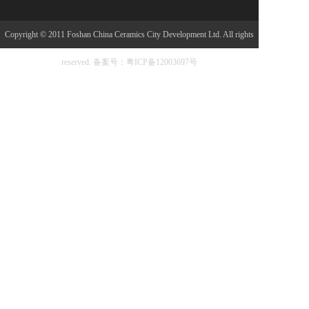
Copyright © 2011 Foshan China Ceramics City Development Ltd. All rights
reserved.
备案号：粤ICP备12003697号