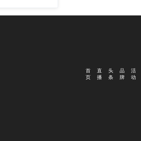
首
直
头
品
活
页
播
条
牌
动