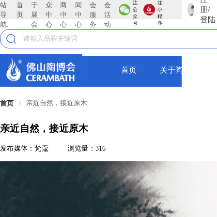
注
注
站
首
于
众
商
闻
会
会
册/
公
小
导
页
展
中
中
中
服
活
众
程
登陆
航:
会
心
心
心
务
动
号
序
首页
关于陶博会
亲近自然，接近原木
首页
亲近自然，接近原木
发布媒体：梵蔻
浏览量：316