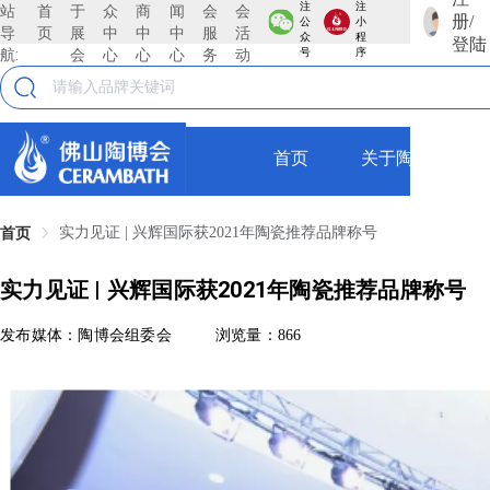
注
注
站
首
于
众
商
闻
会
会
册/
公
小
导
页
展
中
中
中
服
活
众
程
登陆
航:
会
心
心
心
务
动
号
序
首页
关于陶博会
实力见证 | 兴辉国际获2021年陶瓷推荐品牌称号
首页
实力见证 | 兴辉国际获2021年陶瓷推荐品牌称号
发布媒体：陶博会组委会
浏览量：866