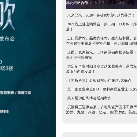
地化战略合作
·
未来已来，2020年瓷砖8大流行趋势曝光！
·
2021线上佛山陶博会（第二期）11月8-12月
展！
·
进口品牌馆、品类先锋馆、生态新材区、岩
馆等10大主题展区即将亮相，第37届佛山陶
抢鲜看→
·
店面、仓库被淹……河南经销商损失惨重！
瓷企业捐款捐物
·
大定制产业对阳台赛道越来越关注，用岩板
装阳台向前发展！
·
【岩板科普】岩板目前仍存在这8大痛点
·
又一家企业中止IPO！建材家居企业上市这
·
第37届佛山陶博会延期举办
·
疫情再三逼停会展，多地陶瓷产区停工停产
波罗、九牧、惠达、恒洁、四季沐歌、英皇
等陶卫企业全力支持驰援疫区​