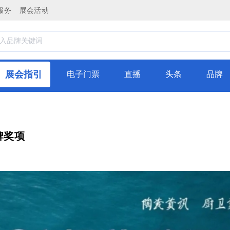
服务
展会活动
展会指引
电子门票
直播
头条
品牌
牌奖项