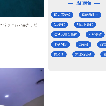
热门标签
诺贝尔瓷砖
倍丽晶刚玉
QD瓷砖
加西亚瓷砖
地产等多个行业嘉宾，近
通利大理石瓷砖
SDK瓷砖
卡硕陶瓷
抛釉砖
仿
抛光砖
大理石瓷砖