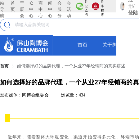
注
注
站
首
于
众
商
闻
会
会
册/
公
小
导
页
展
中
中
中
服
活
众
程
登陆
航:
会
心
心
心
务
动
号
序
首页
关于陶博会
如何选择好的品牌代理，一个从业27年经销商的真实讲述
首页
如何选择好的品牌代理，一个从业27年经销商的
发布媒体：陶博会组委会
浏览量：434
近年来，随着整体大环境变化，渠道开始变得多元化，终端市