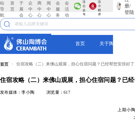
注
注
站
首
于
众
商
闻
会
会
册/
公
小
导
页
展
中
中
中
服
活
众
程
登陆
航:
会
心
心
心
务
动
号
序
首页
关于陶博会
住宿攻略（二）来佛山观展，担心住宿问题？已经帮您安排好了
首页
住宿攻略（二）来佛山观展，担心住宿问题？已经
发布媒体：李小陶
浏览量：617
上期小