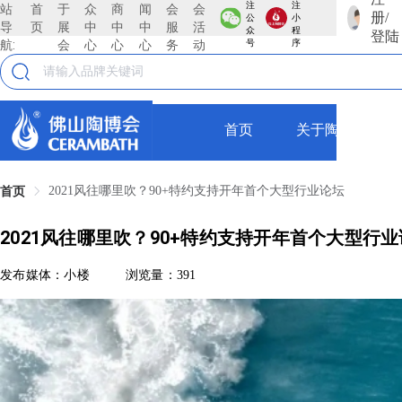
注
注
站
首
于
众
商
闻
会
会
册/
公
小
导
页
展
中
中
中
服
活
众
程
登陆
航:
会
心
心
心
务
动
号
序
首页
关于陶博会
2021风往哪里吹？90+特约支持开年首个大型行业论坛
首页
2021风往哪里吹？90+特约支持开年首个大型行
发布媒体：小楼
浏览量：391