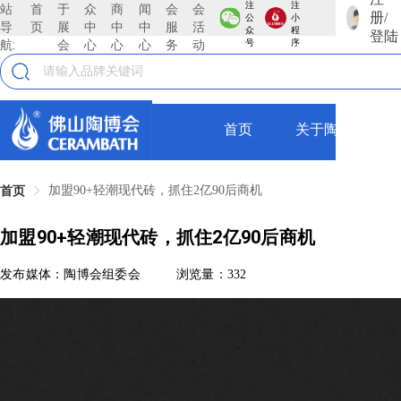
注
注
站
首
于
众
商
闻
会
会
册/
公
小
导
页
展
中
中
中
服
活
众
程
登陆
航:
会
心
心
心
务
动
号
序
首页
关于陶博会
加盟90+轻潮现代砖，抓住2亿90后商机
首页
加盟90+轻潮现代砖，抓住2亿90后商机
发布媒体：陶博会组委会
浏览量：332