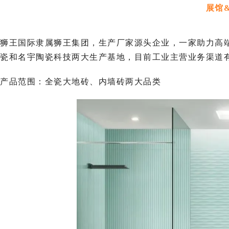
展馆
狮王国际隶属狮王集团，生产厂家源头企业，一家助力高
瓷和名宇陶瓷科技两大生产基地，目前工业主营业务渠道
产品范围：全瓷大地砖、内墙砖两大品类