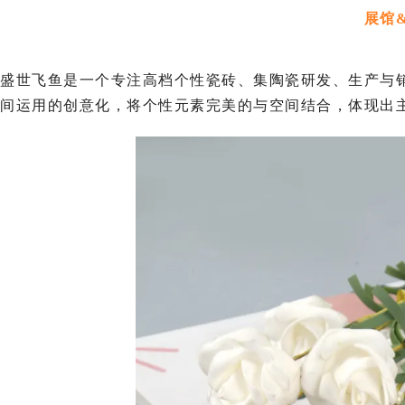
展馆
盛世飞鱼是一个专注高档个性瓷砖、集陶瓷研发、生产与
间运用的创意化，将个性元素完美的与空间结合，体现出