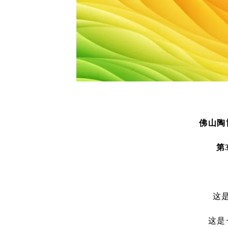
佛山陶
第
这
这是