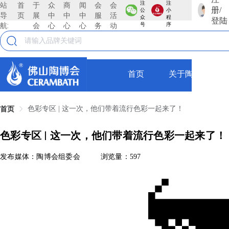
注
注
站
首
于
众
商
闻
会
会
册/
公
小
导
页
展
中
中
中
服
活
众
程
登陆
航:
会
心
心
心
务
动
号
序
首页
关于陶博会
色彩专区 | 这一次，他们带着流行色彩一起来了！
首页
色彩专区 | 这一次，他们带着流行色彩一起来了！
发布媒体：陶博会组委会
浏览量：597