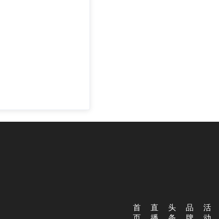
首
直
头
品
活
页
播
条
牌
动