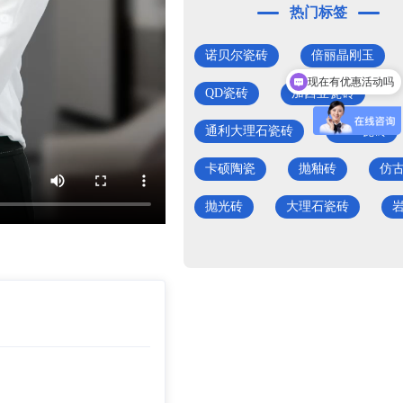
热门标签
诺贝尔瓷砖
倍丽晶刚玉
现在有优惠活动吗
QD瓷砖
加西亚瓷砖
通利大理石瓷砖
SDK瓷砖
卡硕陶瓷
抛釉砖
仿
抛光砖
大理石瓷砖