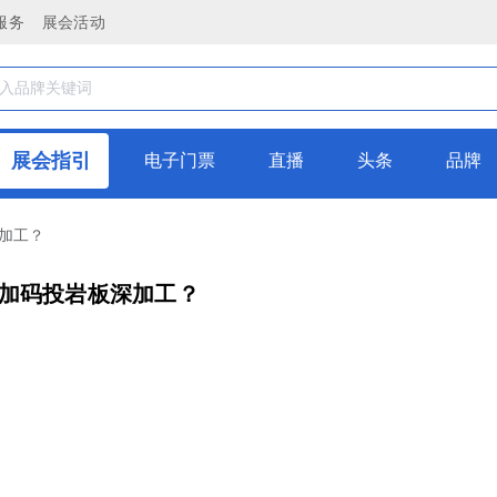
服务
展会活动
展会指引
电子门票
直播
头条
品牌
加工？
加码投岩板深加工？