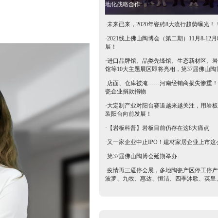
地化战略合作
·
未来已来，2020年瓷砖8大流行趋势曝光！
·
2021线上佛山陶博会（第二期）11月8-12月
展！
·
进口品牌馆、品类先锋馆、生态新材区、岩
馆等10大主题展区即将亮相，第37届佛山陶
抢鲜看→
·
店面、仓库被淹……河南经销商损失惨重！
瓷企业捐款捐物
·
大定制产业对阳台赛道越来越关注，用岩板
装阳台向前发展！
·
【岩板科普】岩板目前仍存在这8大痛点
·
又一家企业中止IPO！建材家居企业上市这
·
第37届佛山陶博会延期举办
·
疫情再三逼停会展，多地陶瓷产区停工停产
波罗、九牧、惠达、恒洁、四季沐歌、英皇
等陶卫企业全力支持驰援疫区​