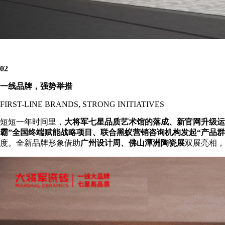
02
一线品牌，强势举措
FIRST-LINE BRANDS, STRONG INITIATIVES
短短一年时间里，
大将军七星品质艺术馆的落成、新官网升级运
霸”全国终端赋能战略项目、联合黑蚁营销咨询机构发起“产品群
度。全新品牌形象借助
广州设计周、佛山潭洲陶瓷展
双展亮相，