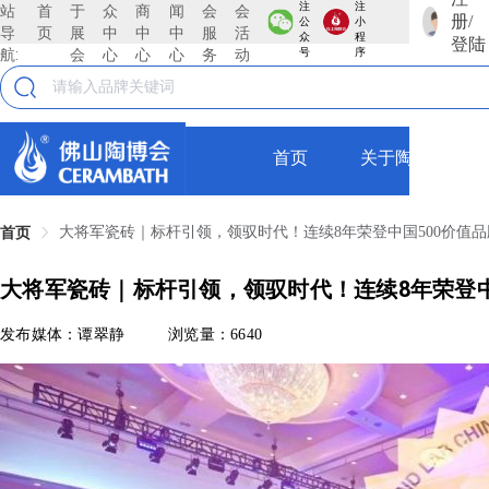
注
注
站
首
于
众
商
闻
会
会
册/
公
小
导
页
展
中
中
中
服
活
众
程
登陆
航:
会
心
心
心
务
动
号
序
首页
关于陶博会
大将军瓷砖｜标杆引领，领驭时代！连续8年荣登中国500价值
首页
大将军瓷砖｜标杆引领，领驭时代！连续8年荣登中
发布媒体：谭翠静
浏览量：6640