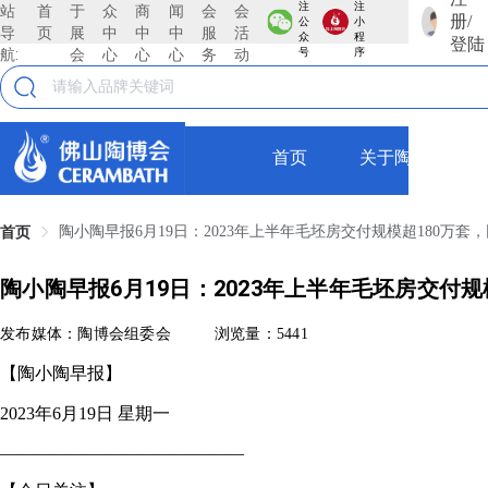
注
注
站
首
于
众
商
闻
会
会
册/
公
小
导
页
展
中
中
中
服
活
众
程
登陆
航:
会
心
心
心
务
动
号
序
首页
关于陶博会
陶小陶早报6月19日：2023年上半年毛坯房交付规模超180万套，同
首页
陶小陶早报6月19日：2023年上半年毛坯房交付规模
发布媒体：陶博会组委会
浏览量：5441
【陶小陶早报】
2023年6月19日 星期一
——————————————