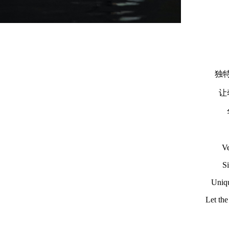
独
让
Ve
Si
Uniqu
Let the