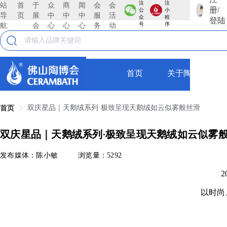
注
注
站
首
于
众
商
闻
会
会
册/
公
小
导
页
展
中
中
中
服
活
众
程
登陆
航:
会
心
心
心
务
动
号
序
首页
关于陶博会
双庆星品｜天鹅绒系列·极致呈现天鹅绒如云似雾般丝滑
首页
双庆星品｜天鹅绒系列·极致呈现天鹅绒如云似雾
发布媒体：陈小敏
浏览量：5292
2
以时尚