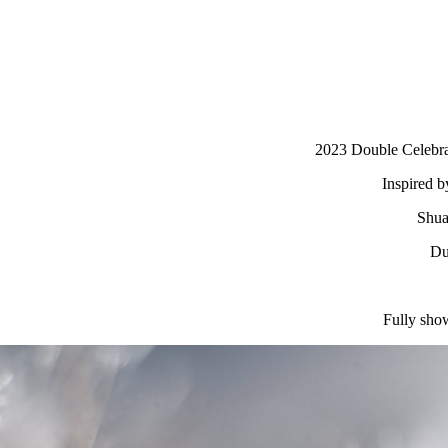
2023 Double Celebra
Inspired b
Shua
Du
Fully show