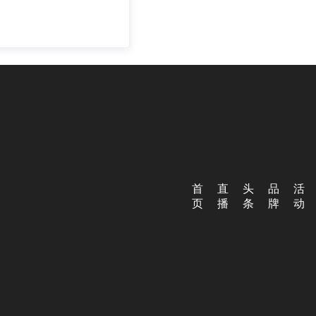
首
直
头
品
活
页
播
条
牌
动