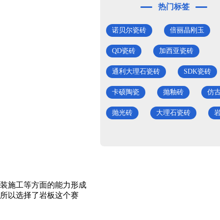
热门标签
诺贝尔瓷砖
倍丽晶刚玉
QD瓷砖
加西亚瓷砖
通利大理石瓷砖
SDK瓷砖
卡硕陶瓷
抛釉砖
仿
抛光砖
大理石瓷砖
装施工等方面的能力形成
所以选择了岩板这个赛