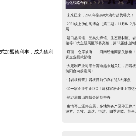
地化战略合作
·
未来已来，2020年瓷砖8大流行趋势曝光！
·
2021线上佛山陶博会（第二期）11月8-12月
展！
·
进口品牌馆、品类先锋馆、生态新材区、岩
馆等10大主题展区即将亮相，第37届佛山陶
抢鲜看→
正式加盟德利丰，成为德利
·
店面、仓库被淹……河南经销商损失惨重！
瓷企业捐款捐物
·
大定制产业对阳台赛道越来越关注，用岩板
装阳台向前发展！
·
【岩板科普】岩板目前仍存在这8大痛点
·
又一家企业中止IPO！建材家居企业上市这
·
第37届佛山陶博会延期举办
·
疫情再三逼停会展，多地陶瓷产区停工停产
波罗、九牧、惠达、恒洁、四季沐歌、英皇
等陶卫企业全力支持驰援疫区​