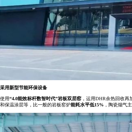
采用新型节能环保设备
使用
“4.0能效标杆数智时代”岩板双层窑
，运用DHR余热回收再
和保温涂层等，比一般的岩板窑炉
能耗水平低15%
，陶瓷烟气主