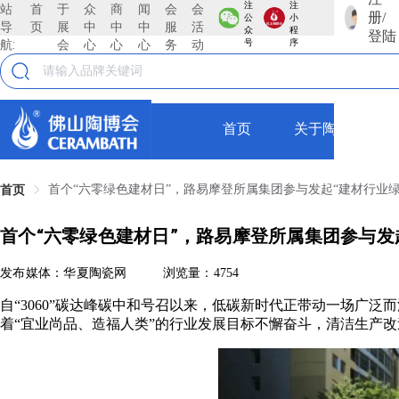
注
注
站
首
于
众
商
闻
会
会
册/
公
小
导
页
展
中
中
中
服
活
众
程
登陆
航:
会
心
心
心
务
动
号
序
首页
关于陶博会
首个“六零绿色建材日”，路易摩登所属集团参与发起“建材行业
首页
首个“六零绿色建材日”，路易摩登所属集团参与发
发布媒体：华夏陶瓷网
浏览量：4754
自“3060”碳达峰碳中和号召以来，低碳新时代正带动一场广
着“宜业尚品、造福人类”的行业发展目标不懈奋斗，清洁生产