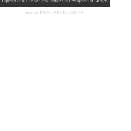
Copyright © 2011 Foshan China Ceramics City Development Ltd. All rights
reserved.
备案号：粤ICP备12003697号