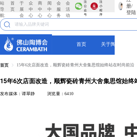
注
注
站
首
于
众
商
闻
会
会
册/
公
小
导
页
展
中
中
中
服
活
众
程
登陆
航:
会
心
心
心
务
动
号
序
首页
关于陶博会
15年6次店面改造，顺辉瓷砖青州大舍集思馆始终站在时尚前沿
首页
15年6次店面改造，顺辉瓷砖青州大舍集思馆始终
发布媒体：谭翠静
浏览量：6410