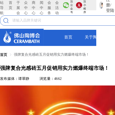
注
注
站
首
于
众
商
闻
会
会
册/
公
小
导
页
展
中
中
中
服
活
众
程
登陆
航:
会
心
心
心
务
动
号
序
首页
关于陶博会
强牌复合光感砖五月促销用实力燃爆终端市场！
首页
强牌复合光感砖五月促销用实力燃爆终端市场！
发布媒体：谭翠静
浏览量：4662