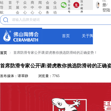
注
注
站
首
于
众
商
闻
会
会
册/
公
小
导
页
展
中
中
中
服
活
众
程
登陆
航:
会
心
心
心
务
动
号
序
首页
关于陶博会
首席防滑专家公开课|碧虎教你挑选防滑砖的正确姿势！
首页
首席防滑专家公开课|碧虎教你挑选防滑砖的正确
发布媒体：谭翠静
浏览量：7765