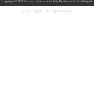
Copyright © 2011 Foshan China Ceramics City Development Ltd. All rights
reserved.
备案号：粤ICP备12003697号