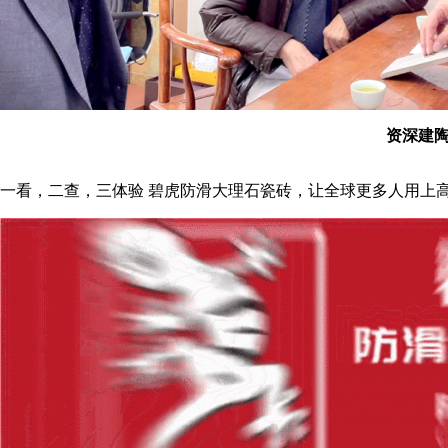
资深建陶
一看，二查，三体验 碧虎防滑大理石瓷砖，让全球更多人用上