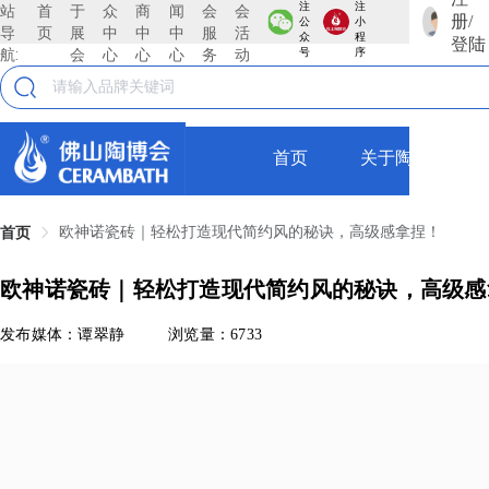
注
注
站
首
于
众
商
闻
会
会
册/
公
小
导
页
展
中
中
中
服
活
众
程
登陆
航:
会
心
心
心
务
动
号
序
首页
关于陶博会
欧神诺瓷砖｜轻松打造现代简约风的秘诀，高级感拿捏！
首页
欧神诺瓷砖｜轻松打造现代简约风的秘诀，高级感
发布媒体：谭翠静
浏览量：6733