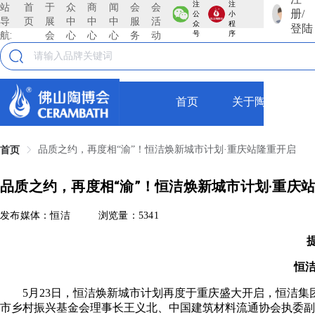
注
注
站
首
于
众
商
闻
会
会
册/
公
小
导
页
展
中
中
中
服
活
众
程
登陆
航:
会
心
心
心
务
动
号
序
首页
关于陶博会
品质之约，再度相“渝”！恒洁焕新城市计划·重庆站隆重开启
首页
品质之约，再度相“渝”！恒洁焕新城市计划·重庆
发布媒体：恒洁
浏览量：5341
恒
5月23日，恒洁焕新城市计划再度于重庆盛大开启，恒洁集团
市乡村振兴基金会理事长王义北、中国建筑材料流通协会执委副