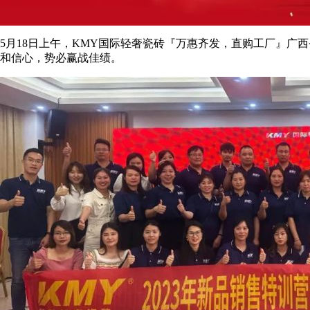
5月18日上午，KMY国际轻奢瓷砖『万惠齐发，直购工厂』
和信心，势必赢战佳绩。