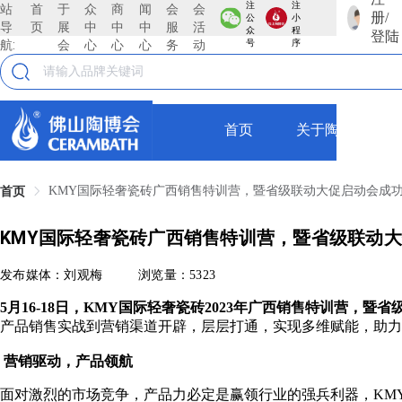
注
注
站
首
于
众
商
闻
会
会
册/
公
小
导
页
展
中
中
中
服
活
众
程
登陆
航:
会
心
心
心
务
动
号
序
首页
关于陶博会
KMY国际轻奢瓷砖广西销售特训营，暨省级联动大促启动会成
首页
KMY国际轻奢瓷砖广西销售特训营，暨省级联动
发布媒体：刘观梅
浏览量：5323
5月16-18日，KMY国际轻奢瓷砖2023年广西销售特训营，
产品销售实战到营销渠道开辟，层层打通，实现多维赋能，助力
营销驱动，产品领航
面对激烈的市场竞争，产品力必定是赢领行业的强兵利器，KM