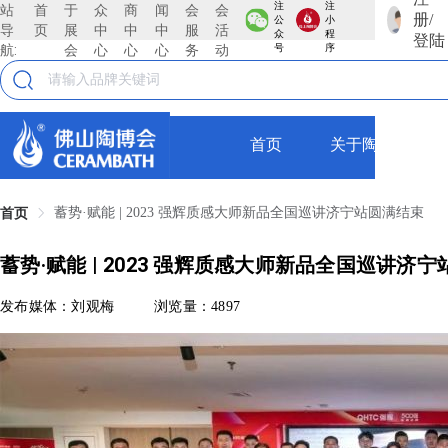
注
注
站
首
于
众
商
闻
会
会
册/
公
小
导
页
展
中
中
中
服
活
众
程
登陆
航:
会
心
心
心
务
动
号
序
首页
关于陶博会
蓄势·赋能 | 2023 强辉质感大师新品全国巡讲济宁站圆满结束
首页
蓄势·赋能 | 2023 强辉质感大师新品全国巡讲济
发布媒体：刘观梅
浏览量：4897