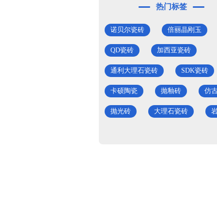
热门标签
诺贝尔瓷砖
倍丽晶刚玉
QD瓷砖
加西亚瓷砖
通利大理石瓷砖
SDK瓷砖
卡硕陶瓷
抛釉砖
仿
抛光砖
大理石瓷砖