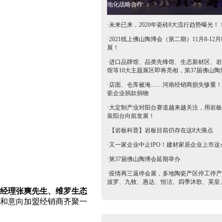
地化战略合作
·
未来已来，2020年瓷砖8大流行趋势曝光！
·
2021线上佛山陶博会（第二期）11月8-12月
展！
·
进口品牌馆、品类先锋馆、生态新材区、岩
馆等10大主题展区即将亮相，第37届佛山陶
抢鲜看→
·
店面、仓库被淹……河南经销商损失惨重！
瓷企业捐款捐物
·
大定制产业对阳台赛道越来越关注，用岩板
装阳台向前发展！
·
【岩板科普】岩板目前仍存在这8大痛点
·
又一家企业中止IPO！建材家居企业上市这
·
第37届佛山陶博会延期举办
·
疫情再三逼停会展，多地陶瓷产区停工停产
波罗、九牧、惠达、恒洁、四季沐歌、英皇
经理张爽先生、维罗生态
等陶卫企业全力支持驰援疫区​
和意向加盟经销商齐聚一