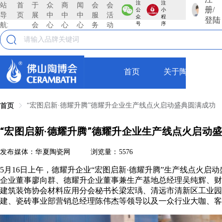
注
注
站
首
于
众
商
闻
会
会
册/
公
小
导
页
展
中
中
中
服
活
众
程
登陆
航:
会
心
心
心
务
动
号
序
首页
关于陶博会
“宏图启新·德耀升腾”德耀升企业生产线点火启动盛典圆满成功
首页
“宏图启新·德耀升腾”德耀升企业生产线点火启动
发布媒体：华夏陶瓷网
浏览量：5576
5月16日上午，德耀升企业“宏图启新·德耀升腾”生产线点火
企业董事廖向群、德耀升企业董事兼生产基地总经理吴纯辉、财
建筑装饰协会材料应用分会秘书长梁宏瑀、清远市清新区工业园
建、瓷砖事业部营销总经理陈伟杰等领导以及一众行业大咖、客