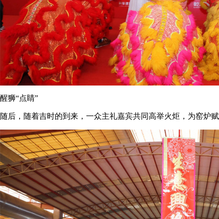
醒狮“点睛”
随后，随着吉时的到来，一众主礼嘉宾共同高举火炬，为窑炉赋