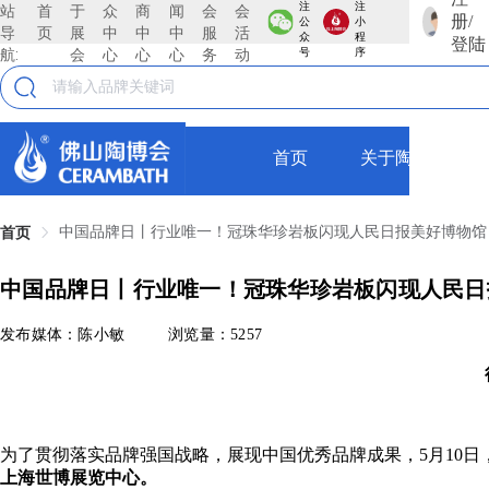
注
注
站
首
于
众
商
闻
会
会
册/
公
小
导
页
展
中
中
中
服
活
众
程
登陆
航:
会
心
心
心
务
动
号
序
首页
关于陶博会
中国品牌日丨行业唯一！冠珠华珍岩板闪现人民日报美好博物馆
首页
中国品牌日丨行业唯一！冠珠华珍岩板闪现人民日
发布媒体：陈小敏
浏览量：5257
为了贯彻落实品牌强国战略，展现中国优秀品牌成果，
5月10
上海世博展览中心。