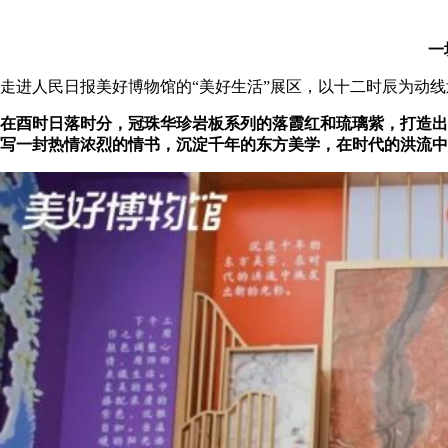
一
走进人民日报美好博物馆的
“美好生活”展区，以十二时辰为动
在酉时日落时分，冠珠华珍岩板系列的落霞红和琉璃紫，打造出
写一封热情浓烈的情书，沉淀千年的东方美学，在时代的洪流中