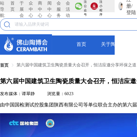
注
注
站
首
于
众
商
闻
会
会
册/
公
小
导
页
展
中
中
中
服
活
众
程
登陆
航:
会
心
心
心
务
动
号
序
首页
关于陶博会
第六届中国建筑卫生陶瓷质量大会召开，恒洁应邀分享环保之道
首页
第六届中国建筑卫生陶瓷质量大会召开，恒洁应邀
发布媒体：谭翠静
浏览量：6023
由中国国检测试控股集团陕西有限公司等单位联合主办的第六届中