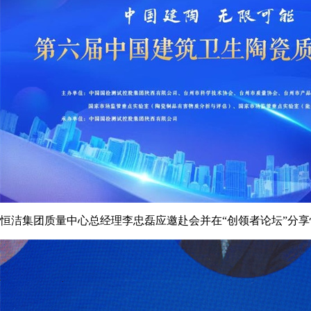
恒洁集团质量中心总经理李忠磊应邀赴会并在“创领者论坛”分