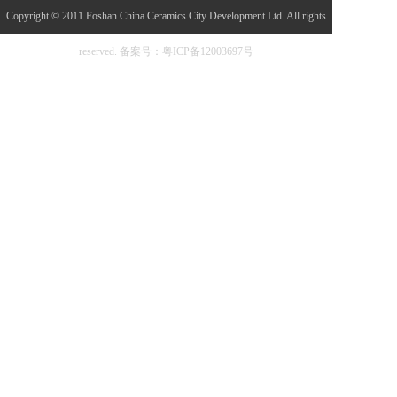
Copyright © 2011 Foshan China Ceramics City Development Ltd. All rights
reserved.
备案号：粤ICP备12003697号