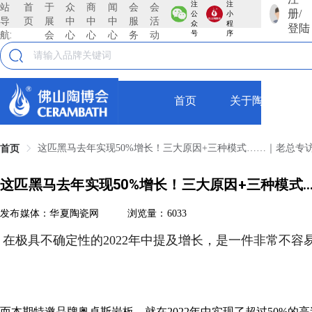
注
注
站
首
于
众
商
闻
会
会
册/
公
小
导
页
展
中
中
中
服
活
众
程
登陆
航:
会
心
心
心
务
动
号
序
首页
关于陶博会
这匹黑马去年实现50%增长！三大原因+三种模式……｜老总专
首页
这匹黑马去年实现50%增长！三大原因+三种模式
发布媒体：华夏陶瓷网
浏览量：6033
在极具不确定性的2022年中提及增长，是一件非常不容
而本期特邀品牌奥卓斯岩板，就在2022年中实现了超过50%的