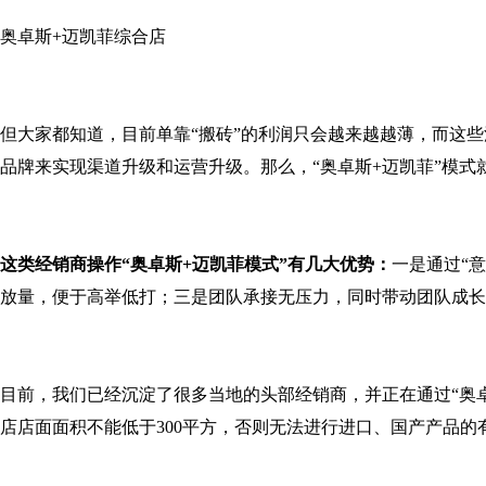
奥卓斯+迈凯菲综合店
但大家都知道，目前单靠“搬砖”的利润只会越来越越薄，而这
品牌来实现渠道升级和运营升级。那么，“奥卓斯+迈凯菲”模式
这类经销商操作“奥卓斯+迈凯菲模式”有几大优势：
一是通过“
放量，便于高举低打；三是团队承接无压力，同时带动团队成长
目前，我们已经沉淀了很多当地的头部经销商，并正在通过“奥
店店面面积不能低于300平方，否则无法进行进口、国产产品的