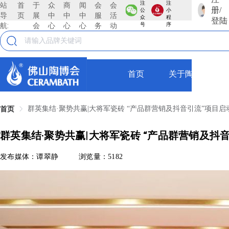
注
注
站
首
于
众
商
闻
会
会
册/
公
小
导
页
展
中
中
中
服
活
众
程
登陆
航:
会
心
心
心
务
动
号
序
首页
关于陶博会
群英集结·聚势共赢|大将军瓷砖 “产品群营销及抖音引流”项目
首页
群英集结·聚势共赢|大将军瓷砖 “产品群营销及
发布媒体：谭翠静
浏览量：5182