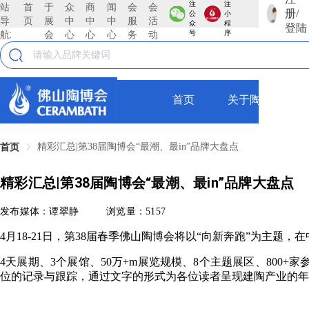
注
注
站
首
于
众
商
闻
会
会
册/
公
小
导
页
展
中
中
中
服
活
众
程
登陆
航:
会
心
心
心
务
动
号
序
首页
关于陶博会
精彩汇总|第38届陶博会“最潮、最in”品牌大盘点
首页
精彩汇总|第38届陶博会“最潮、最in”品牌大盘点
发布媒体：谭翠静
浏览量：5157
4月18-21日，第38届春季佛山陶博会将以“向新奔跑”为主
4天展期、3个展馆、50万+m展览规模、8个主题展区、800+
位的记录与跟踪，通过文字的形式为各位读者呈现建陶产业的年