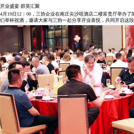
开业盛宴·群英汇聚
4月19日12：00，三协企业在南庄尖沙咀酒店二楼富贵厅举
们举杯祝酒，邀请大家与三协一起分享开业喜悦，共同开启这段