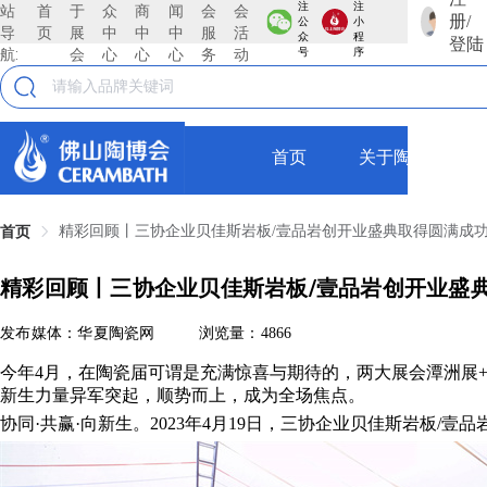
注
注
站
首
于
众
商
闻
会
会
册/
公
小
导
页
展
中
中
中
服
活
众
程
登陆
航:
会
心
心
心
务
动
号
序
首页
关于陶博会
精彩回顾丨三协企业贝佳斯岩板/壹品岩创开业盛典取得圆满成
首页
精彩回顾丨三协企业贝佳斯岩板/壹品岩创开业盛
发布媒体：华夏陶瓷网
浏览量：4866
今年4月，在陶瓷届可谓是充满惊喜与期待的，两大展会潭洲展
新生力量异军突起，顺势而上，成为全场焦点。
协同·共赢·向新生。2023年4月19日，三协企业贝佳斯岩板/