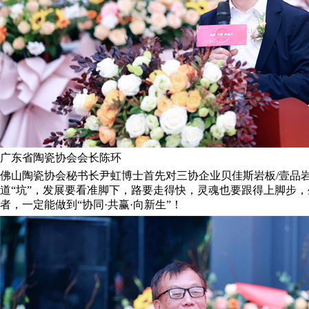
广东省陶瓷协会会长陈环
佛山陶瓷协会秘书长尹虹博士首先对三协企业贝佳斯岩板/壹品
道“坑”，发展要看准脚下，路要走得快，灵魂也要跟得上脚步
者，一定能做到“协同·共赢·向新生”！