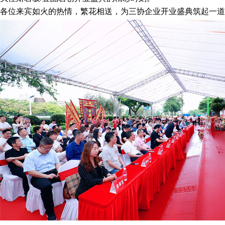
各位来宾如火的热情，繁花相送，为三协企业开业盛典筑起一道