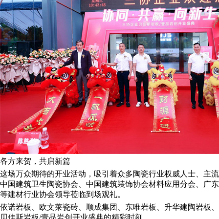
各方来贺，共启新篇
这场万众期待的开业活动，吸引着众多陶瓷行业权威人士、主流
中国建筑卫生陶瓷协会、中国建筑装饰协会材料应用分会、广东
等建材行业协会领导莅临到场观礼。
依诺岩板、欧文莱瓷砖、顺成集团、东唯岩板、升华建陶岩板、
贝佳斯岩板/壹品岩创开业盛典的精彩时刻。