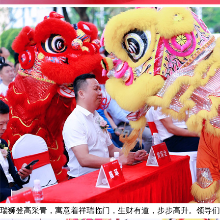
瑞狮登高采青，寓意着祥瑞临门，生财有道，步步高升。领导们