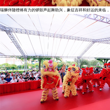
瑞狮伴随铿锵有力的锣鼓声起舞助兴，象征吉祥和好运的来临，