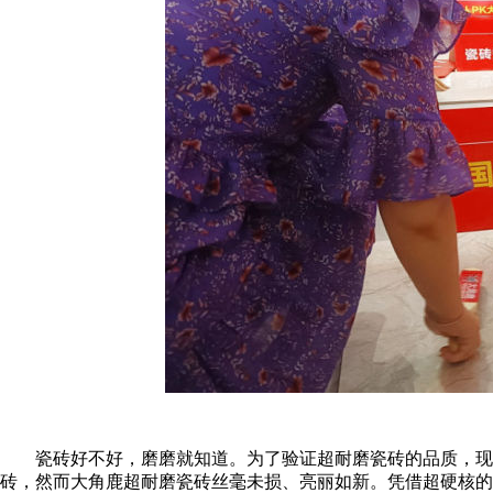
瓷砖好不好，磨磨就知道。为了验证超耐磨瓷砖的品质，现场
砖，然而大角鹿超耐磨瓷砖丝毫未损、亮丽如新。凭借超硬核的