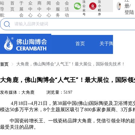
注
注
站
首
于
众
商
闻
会
会
册/
公
小
导
页
展
中
中
中
服
活
众
程
登陆
航:
会
心
心
心
务
动
号
序
首页
关于陶博会
大角鹿，佛山陶博会“人气王”！最大展位，国际领先技术！
首页
大角鹿，佛山陶博会“人气王”！最大展位，国际领
发布媒体：大角鹿
浏览量：5197
4月18日--4月21日，第38届中国(佛山)国际陶瓷及卫浴博
模达50多万平方米，8个主题展区吸引了800多家参展商、3万
中国瓷砖增长王、一线瓷砖品牌大角鹿，凭借引领全球的超耐
最受关注的品牌。