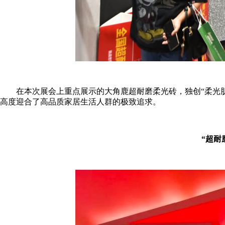
在本次展会上重点展示的大角鹿超耐磨柔光砖，独创“柔光肌肤
高度迎合了高品质家居生活人群的极致追求。
“超耐