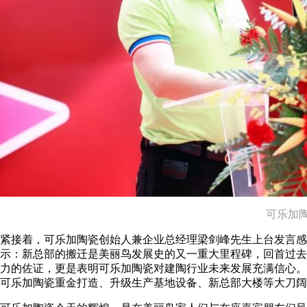
可乐加
紧接着，可乐加陶瓷创始人兼企业总经理梁剑峰先生上台发言感
示：新总部的搬迁是美丽鸟发展史的又一重大里程碑，回首过去，
力的佐证，更是表明可乐加陶瓷对建陶行业未来发展充满信心。
可乐加陶瓷重金打造、升级生产基地设备、新总部大楼等大刀阔