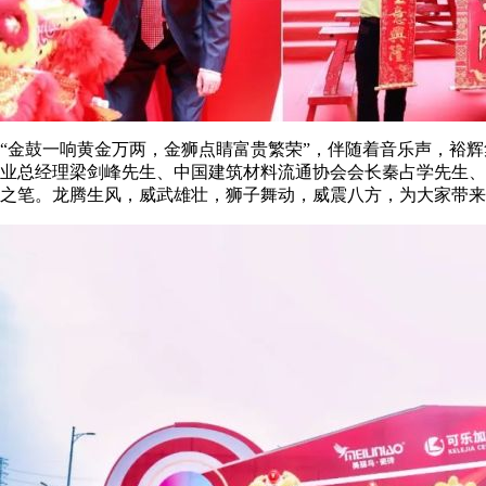
“金鼓一响黄金万两，金狮点睛富贵繁荣”，伴随着音乐声，裕
业总经理梁剑峰先生、中国建筑材料流通协会会长秦占学先生、
之笔。龙腾生风，威武雄壮，狮子舞动，威震八方，为大家带来