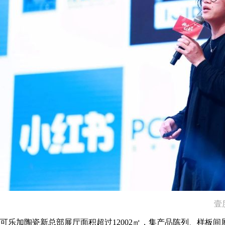
壹
可乐加陶瓷新总部展厅面积超过12002㎡，集产品陈列、样板