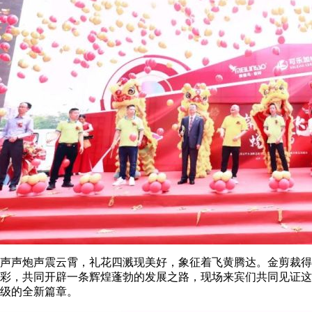
声声炮声震云霄，礼花四溅现美好，象征着飞黄腾达。金剪裁得
彩，共同开辟一条辉煌蓬勃的发展之路，现场来宾们共同见证这
级的全新篇章。