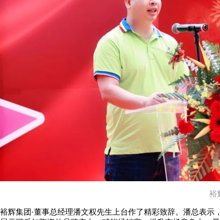
裕
裕辉集团·董事总经理潘文权先生上台作了精彩致辞。潘总表示