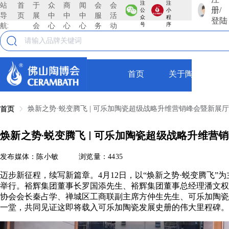
注
注
站
首
于
众
商
闻
会
会
册/
公
小
导
页
展
中
中
中
服
活
众
程
登陆
航:
会
心
心
心
务
动
号
序
首页
关于陶博会
焕新之势·蜕变腾飞 | 可乐加陶瓷超级战略升维营销峰会暨新展
首页
焕新之势·蜕变腾飞 | 可乐加陶瓷超级战略升维
发布媒体：陈小敏
浏览量：4435
迈步新征程，续写新篇章。4月12日，以“焕新之势·蜕变腾飞
举行。裕辉集团董事长罗国添先生、裕辉集团董事总经理潘文权
协会会长秦占学、禅城区工商联副主席方仲生先生、可乐加陶瓷
一堂，共同见证这即将载入可乐加陶瓷发展史册的伟大里程碑。